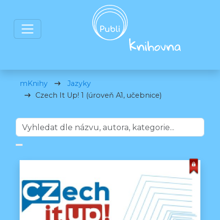
mKnihy
Jazyky
Czech It Up! 1 (úroveň A1, učebnice)