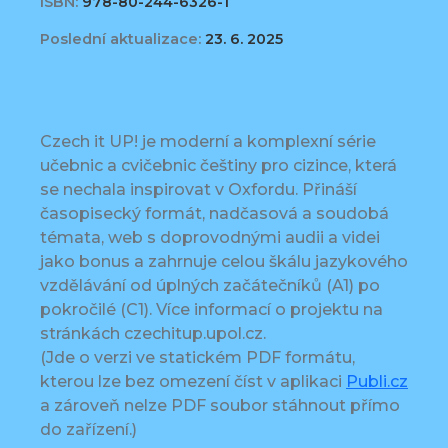
ISBN:
978-80-244-6326-1
Poslední aktualizace:
23. 6. 2025
Czech it UP! je moderní a komplexní série
učebnic a cvičebnic češtiny pro cizince, která
se nechala inspirovat v Oxfordu. Přináší
časopisecký formát, nadčasová a soudobá
témata, web s doprovodnými audii a videi
jako bonus a zahrnuje celou škálu jazykového
vzdělávání od úplných začátečníků (A1) po
pokročilé (C1). Více informací o projektu na
stránkách czechitup.upol.cz.
(Jde o verzi ve statickém PDF formátu,
kterou lze bez omezení číst v aplikaci
Publi.cz
a zároveň nelze PDF soubor stáhnout přímo
do zařízení.)