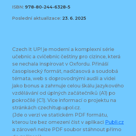
ISBN:
978-80-244-6328-5
Poslední aktualizace:
23. 6. 2025
Czech it UP! je moderní a komplexní série
učebnic a cvičebnic češtiny pro cizince, která
se nechala inspirovat v Oxfordu. Přináší
časopisecký formát, nadčasová a soudobá
témata, web s doprovodnými audii a videi
jako bonus a zahrnuje celou škálu jazykového
vzdělávání od úplných začátečníků (A1) po
pokročilé (C1). Více informací o projektu na
stránkách czechitup.upol.cz.
(Jde o verzi ve statickém PDF formátu,
kterou lze bez omezení číst v aplikaci
Publi.cz
a zároveň nelze PDF soubor stáhnout přímo