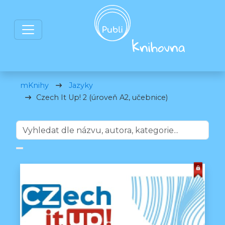
mKnihy
Jazyky
Czech It Up! 2 (úroveň A2, učebnice)