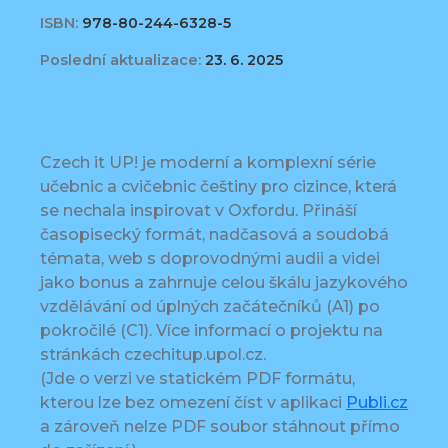
ISBN:
978-80-244-6328-5
Poslední aktualizace:
23. 6. 2025
Czech it UP! je moderní a komplexní série
učebnic a cvičebnic češtiny pro cizince, která
se nechala inspirovat v Oxfordu. Přináší
časopisecký formát, nadčasová a soudobá
témata, web s doprovodnými audii a videi
jako bonus a zahrnuje celou škálu jazykového
vzdělávání od úplných začátečníků (A1) po
pokročilé (C1). Více informací o projektu na
stránkách czechitup.upol.cz.
(Jde o verzi ve statickém PDF formátu,
kterou lze bez omezení číst v aplikaci
Publi.cz
a zároveň nelze PDF soubor stáhnout přímo