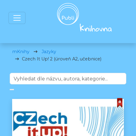
mKnihy
Jazyky
Czech It Up! 2 (úroveň A2, učebnice)