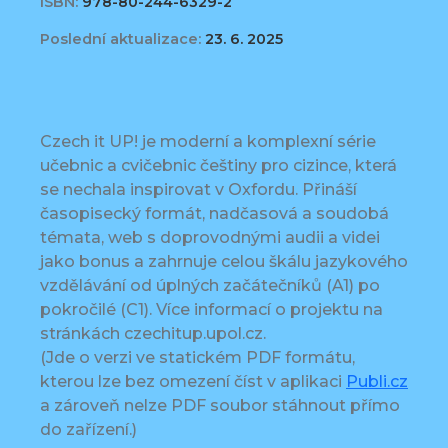
ISBN:
978-80-244-6329-2
Poslední aktualizace:
23. 6. 2025
Czech it UP! je moderní a komplexní série
učebnic a cvičebnic češtiny pro cizince, která
se nechala inspirovat v Oxfordu. Přináší
časopisecký formát, nadčasová a soudobá
témata, web s doprovodnými audii a videi
jako bonus a zahrnuje celou škálu jazykového
vzdělávání od úplných začátečníků (A1) po
pokročilé (C1). Více informací o projektu na
stránkách czechitup.upol.cz.
(Jde o verzi ve statickém PDF formátu,
kterou lze bez omezení číst v aplikaci
Publi.cz
a zároveň nelze PDF soubor stáhnout přímo
do zařízení.)