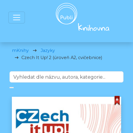
mKnihy
Jazyky
Czech It Up! 2 (úroveň A2, cvičebnice)