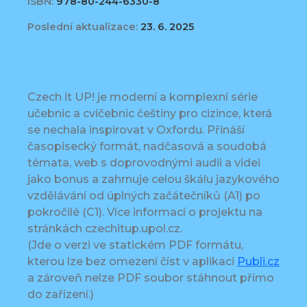
ISBN:
978-80-244-6330-8
Poslední aktualizace:
23. 6. 2025
Czech it UP! je moderní a komplexní série
učebnic a cvičebnic češtiny pro cizince, která
se nechala inspirovat v Oxfordu. Přináší
časopisecký formát, nadčasová a soudobá
témata, web s doprovodnými audii a videi
jako bonus a zahrnuje celou škálu jazykového
vzdělávání od úplných začátečníků (A1) po
pokročilé (C1). Více informací o projektu na
stránkách czechitup.upol.cz.
(Jde o verzi ve statickém PDF formátu,
kterou lze bez omezení číst v aplikaci
Publi.cz
a zároveň nelze PDF soubor stáhnout přímo
do zařízení.)