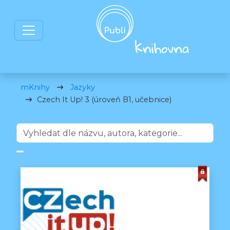
mKnihy
Jazyky
Czech It Up! 3 (úroveň B1, učebnice)