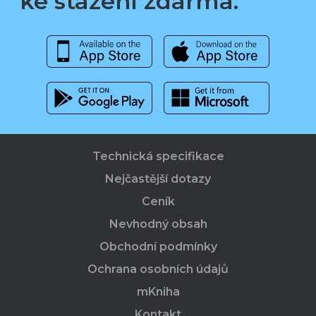
ke stažení zdarma.
Technická specifikace
Nejčastější dotazy
Ceník
Nevhodný obsah
Obchodní podmínky
Ochrana osobních údajů
mKniha
Kontakt