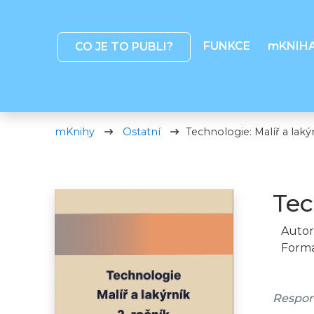
FUNKCE
mKNIH
CO JE TO PUBLI?
mKnihy
Ostatní
Technologie: Malíř a lakýr
Tec
Autor
Formá
Respon