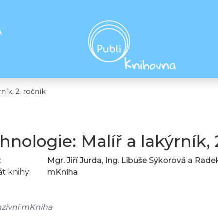
A
ník, 2. ročník
hnologie: Malíř a lakýrník, 
:
Mgr. Jiří Jurda, Ing. Libuše Sýkorová a Rad
t knihy:
mKniha
zivní mKniha