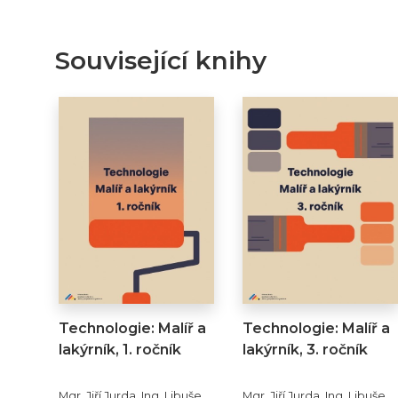
Související knihy
Technologie: Malíř a
Technologie: Malíř a
lakýrník, 1. ročník
lakýrník, 3. ročník
Mgr. Jiří Jurda, Ing. Libuše
Mgr. Jiří Jurda, Ing. Libuše