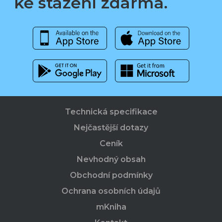
ke stažení zdarma.
Technická specifikace
Nejčastější dotazy
Ceník
Nevhodný obsah
Obchodní podmínky
Ochrana osobních údajů
mKniha