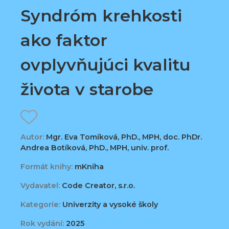
Syndróm krehkosti
ako faktor
ovplyvňujúci kvalitu
života v starobe
Autor:
Mgr. Eva Tomíková, PhD., MPH, doc. PhDr.
Andrea Botíková, PhD., MPH, univ. prof.
Formát knihy:
mKniha
Vydavatel:
Code Creator, s.r.o.
Kategorie:
Univerzity a vysoké školy
Rok vydání:
2025