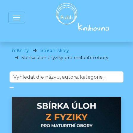
mKnihy
Střední školy
Sbírka úloh z fyziky pro maturitní obory