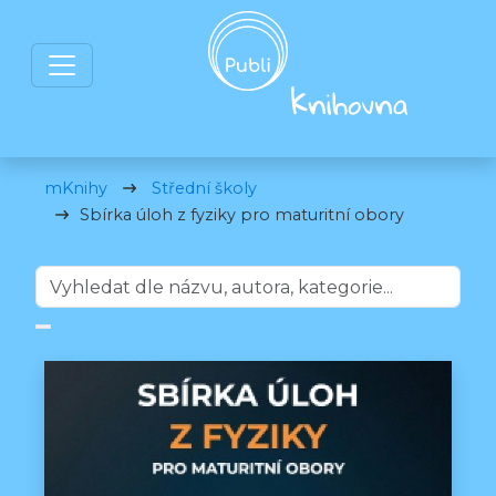
mKnihy
Střední školy
Sbírka úloh z fyziky pro maturitní obory