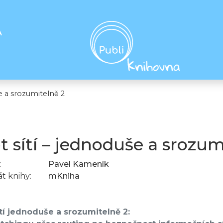
A
še a srozumitelně 2
t sítí – jednoduše a srozum
:
Pavel Kameník
t knihy:
mKniha
ítí jednoduše a srozumitelně 2: