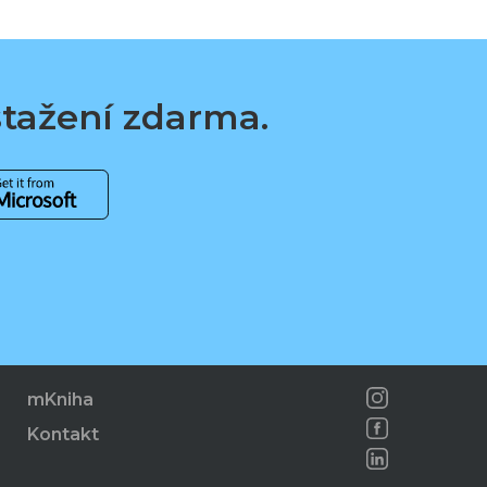
 stažení zdarma.
mKniha
Kontakt