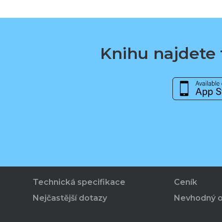
Knihu najdete t
Technická specifikace
Ceník
Nejčastější dotazy
Nevhodný 