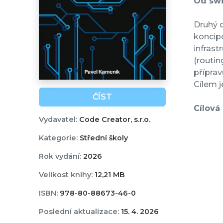
Od swi
Druhý d
koncipo
infrast
(routin
příprav
Cílem 
ČÍST
Cílová
Vydavatel:
Code Creator, s.r.o.
Kategorie:
Střední školy
Rok vydání:
2026
Velikost knihy:
12,21 MB
ISBN:
978-80-88673-46-0
Poslední aktualizace:
15. 4. 2026