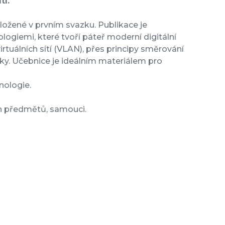
tí.
oložené v prvním svazku. Publikace je
ogiemi, které tvoří páteř moderní digitální
irtuálních sítí (VLAN), přes principy směrování
tiky. Učebnice je ideálním materiálem pro
nologie.
ch předmětů, samouci.