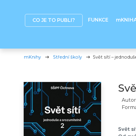
FUNKCE
mKNIH
CO JE TO PUBLI?
mKnihy
Střední školy
Svět sítí – jednodu
Svě
Autor
Formá
Svět s