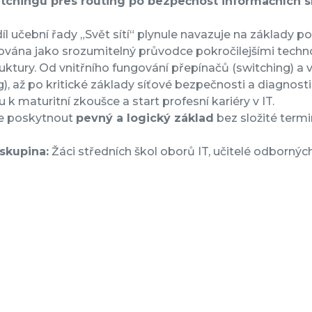
tchingu přes routing po bezpečnost informačních sí
íl učební řady „Svět sítí“ plynule navazuje na základy p
vána jako srozumitelný průvodce pokročilejšími technol
ruktury. Od vnitřního fungování přepínačů (switching) a v
g), až po kritické základy síťové bezpečnosti a diagnos
u k maturitní zkoušce a start profesní kariéry v IT.
je poskytnout
pevný a logický základ
bez složité termi
 skupina:
Žáci středních škol oborů IT, učitelé odborný