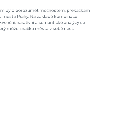
cílem bylo porozumět možnostem, překážkám
o města Prahy. Na základě kombinace
ekvenční, narativní a sémantické analýzy se
který může značka města v sobě nést.