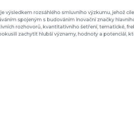
 je výsledkem rozsáhlého smluvního výzkumu, jehož 
áváním spojeným s budováním inovační značky hlavníh
tivních rozhovorů, kvantitativního šetření, tematické, fr
pokusili zachytit hlubší významy, hodnoty a potenciál, 