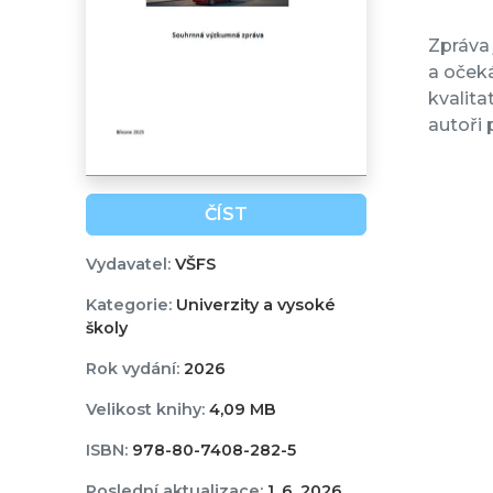
Zpráva
a oček
kvalita
autoři 
ČÍST
Vydavatel:
VŠFS
Kategorie:
Univerzity a vysoké
školy
Rok vydání:
2026
Velikost knihy:
4,09 MB
ISBN:
978-80-7408-282-5
Poslední aktualizace:
1. 6. 2026