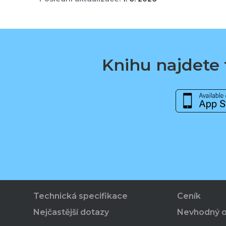
Knihu najdete t
Technická specifikace
Ceník
Nejčastější dotazy
Nevhodný 