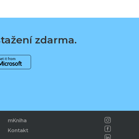
 stažení zdarma.
mKniha
Kontakt