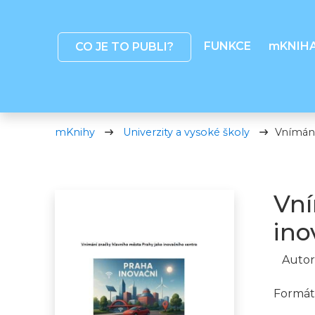
FUNKCE
mKNIH
CO JE TO PUBLI?
mKnihy
Univerzity a vysoké školy
Vnímání
Vní
ino
Autor
Formát 