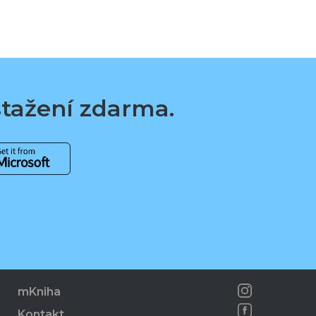
 stažení zdarma.
mKniha
Kontakt