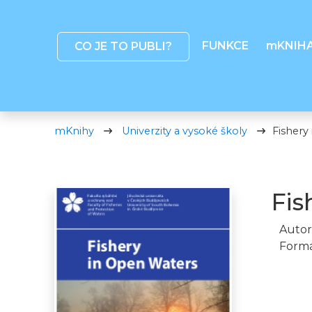
FUNKCE
mKNIH
CO JE TO PUBLI?
mKnihy
Univerzity a vysoké školy
Fishery
Fis
Autor
Formá