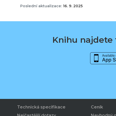
Poslední aktualizace:
16. 9. 2025
Knihu najdete t
Technická specifikace
Ceník
Nejčastější dotazy
Nevhodný 