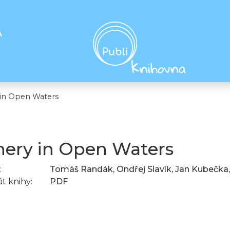
A
 in Open Waters
hery in Open Waters
:
Tomáš Randák, Ondřej Slavík, Jan Kubečka
t knihy:
PDF