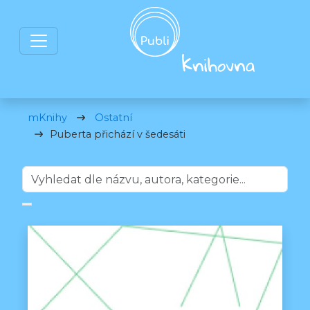
mKnihy
Ostatní
Puberta přichází v šedesáti