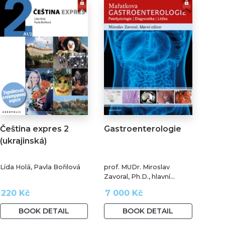
Čeština expres 2
Gastroenterologie
(ukrajinská)
Lída Holá, Pavla Bořilová
prof. MUDr. Miroslav
Zavoral, Ph.D., hlavní
editor
220 Kč
7 000 Kč
BOOK DETAIL
BOOK DETAIL