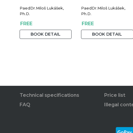
PaedDr.Miloš Lukášek,
PaedDr.Miloš Lukášek,
Ph.D.
Ph.D.
FREE
FREE
BOOK DETAIL
BOOK DETAIL
Technical specifications
Price list
FAQ
Illegal cont