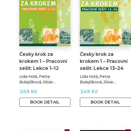
Česky krok za
Česky krok za
krokem 1 – Pracovní
krokem 1 – Pracovní
sešit: Lekce 1–12
sešit: Lekce 13–24
Lída Holá, Petra
Lída Holá, Petra
Bulejčíková, Silvie
Bulejčíková, Silvie
Převrátilová
Převrátilová
249 Kč
249 Kč
BOOK DETAIL
BOOK DETAIL