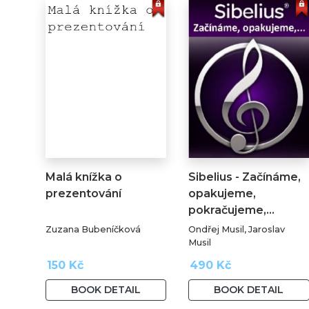
Malá knížka o
Sibelius - Začínáme,
prezentování
opakujeme,
pokračujeme,...
Zuzana Bubeníčková
Ondřej Musil, Jaroslav
Musil
150 Kč
490 Kč
BOOK DETAIL
BOOK DETAIL