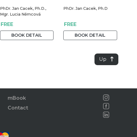
PhDr. Jan Cacek, Ph.D.,
PhDr. Jan Cacek, Ph.D
Mgr. Lucia Němcová
FREE
FREE
BOOK DETAIL
BOOK DETAIL
Up
mBook
Contact