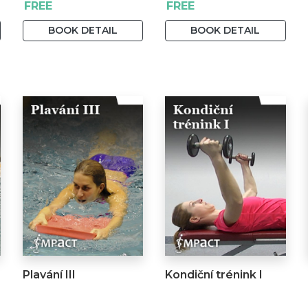
FREE
FREE
Pruša, MUDr. Lenka
Krejčířová, Ph.D.
BOOK DETAIL
BOOK DETAIL
Plavání III
Kondiční trénink I