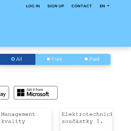
LOG IN
SIGN UP
CONTACT
EN
All
Free
Paid