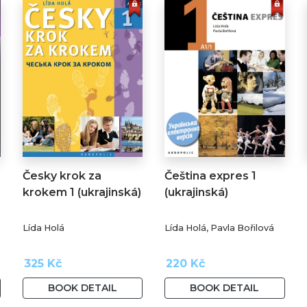
Česky krok za
Čeština expres 1
krokem 1 (ukrajinská)
(ukrajinská)
Lída Holá
Lída Holá, Pavla Bořilová
325 Kč
220 Kč
BOOK DETAIL
BOOK DETAIL