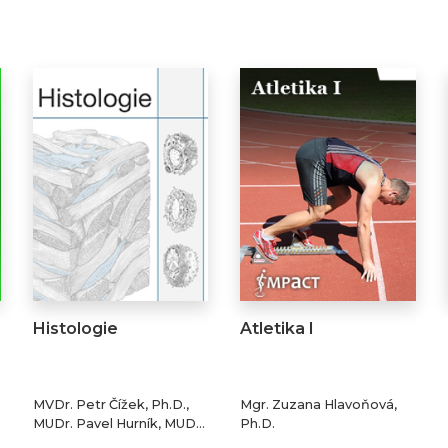
Histologie
Atletika I
MVDr. Petr Čížek, Ph.D.,
Mgr. Zuzana Hlavoňová,
MUDr. Pavel Hurník, MUDr.
Ph.D.
Milan Urík, Mgr. Tomáš