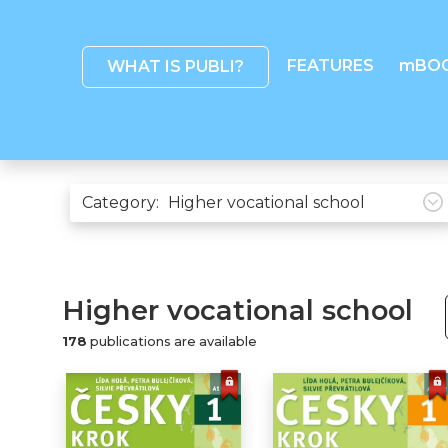
FEATURES
mBO
WHAT IS PUBLI?
Category:
Higher vocational school
178
publications are available