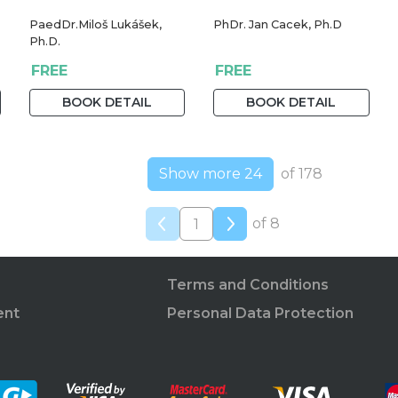
PaedDr.Miloš Lukášek,
PhDr. Jan Cacek, Ph.D
Ph.D.
FREE
FREE
BOOK DETAIL
BOOK DETAIL
Show more 24
of 178
of 8
Terms and Conditions
ent
Personal Data Protection