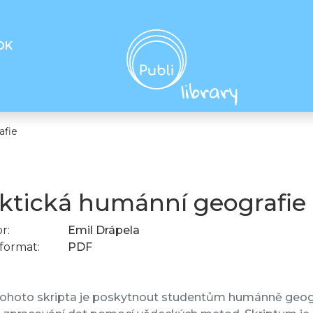
OK
afie
ktická humánní geografie
r:
Emil Drápela
format:
PDF
tohoto skripta je poskytnout studentům humánně geogra