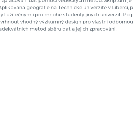
a zpracování dat pomocí vědeckých metod. Skriptum je
plikovaná geografie na Technické univerzitě v Liberci,
t užitečným i pro mnohé studenty jiných univerzit. Po 
rhnout vhodný výzkumný design pro vlastní odbornou st
 adekvátních metod sběru dat a jejich zpracování.