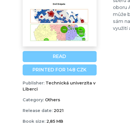
sběru 
oboru A
může bý
sám nav
využití
READ
PRINTED FOR 148 CZK
Publisher:
Technická univerzita v
Liberci
Category:
Others
Release date:
2021
Book size:
2,85 MB