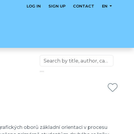
LOG IN
SIGN UP
CONTACT
EN
fických oborů základní orientaci v procesu