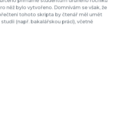
 určeno primárně studentům druhého ročníku
 pro něž bylo vytvořeno. Domnívám se však, že
přečtení tohoto skripta by čtenář měl umět
udii (např. bakalářskou práci), včetně