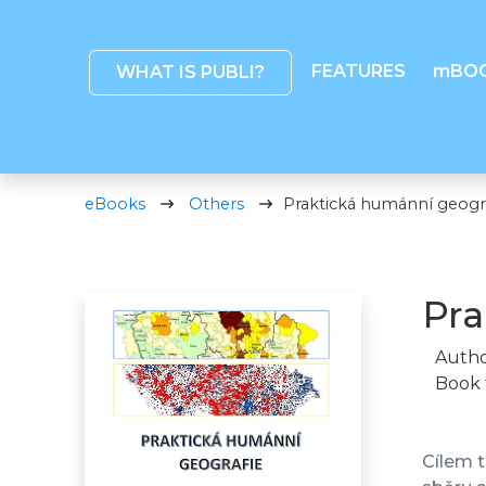
FEATURES
mBO
WHAT IS PUBLI?
eBooks
Others
Praktická humánní geogr
Pra
Autho
Book 
Cílem 