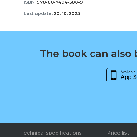
ISBN:
978-80-7494-580-9
Last update:
20. 10. 2025
The book can also b
Technical specifications
Price list