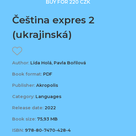
BUY FOR 220 CZK
Čeština expres 2
(ukrajinská)
Author:
Lída Holá, Pavla Bořilová
Book format:
PDF
Publisher:
Akropolis
Category:
Languages
Release date:
2022
Book size:
75,93 MB
ISBN:
978-80-7470-428-4