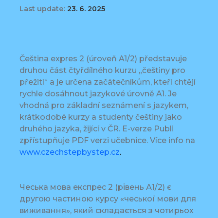
Last update:
23. 6. 2025
Čeština expres 2 (úroveň A1/2) představuje
druhou část čtyřdílného kurzu „češtiny pro
přežití“ a je určena začátečníkům, kteří chtějí
rychle dosáhnout jazykové úrovně A1. Je
vhodná pro základní seznámení s jazykem,
krátkodobé kurzy a studenty češtiny jako
druhého jazyka, žijící v ČR. E-verze Publi
zpřístupňuje PDF verzi učebnice. Více info na
www.czechstepbystep.cz
.
Чеська мова експрес 2 (рівень А1/2) є
другою частиною курсу «чеської мови для
виживання», який складається з чотирьох