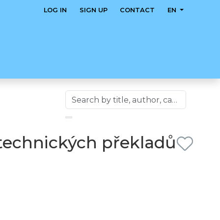
LOG IN
SIGN UP
CONTACT
EN
 technických překladů