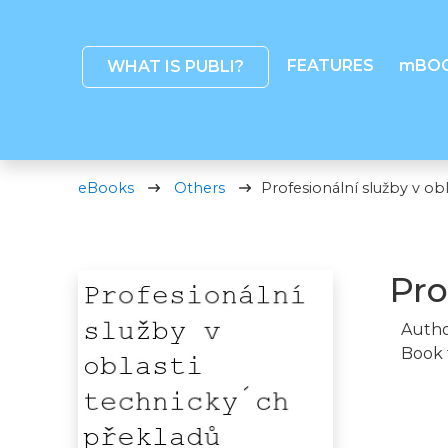
FEATURES
mBO
WHAT IS PUBLI?
eBooks
Others
Profesionální služby v obl
Pro
Autho
Book 