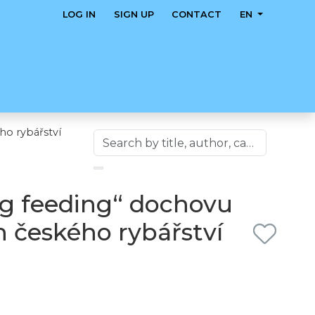
LOG IN
SIGN UP
CONTACT
EN
ho rybářství
ng feeding“ dochovu
 českého rybářství