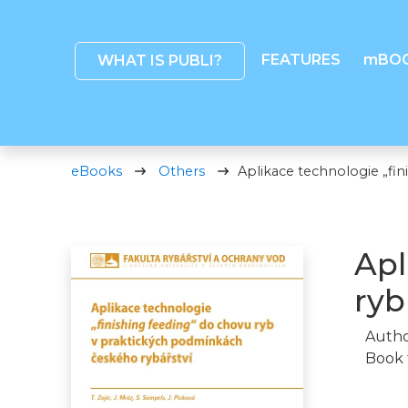
FEATURES
mBO
WHAT IS PUBLI?
eBooks
Others
Aplikace technologie „fi
Apl
ryb
Autho
Book 