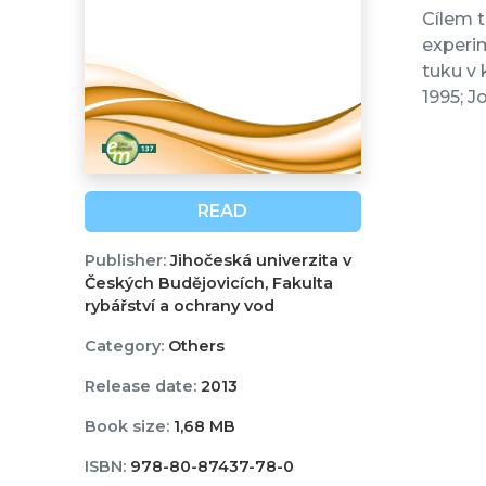
Cílem t
experim
tuku v 
1995; J
READ
Publisher:
Jihočeská univerzita v
Českých Budějovicích, Fakulta
rybářství a ochrany vod
Category:
Others
Release date:
2013
Book size:
1,68 MB
ISBN:
978-80-87437-78-0