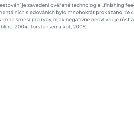
estování je zavedení ověřené technologie „finishing fee
entálních sledováních bylo mnohokrát prokázáno, že čá
krmné směsi pro ryby, nijak negativně neovlivňuje růst a 
obling, 2004; Torstensen a kol., 2005).