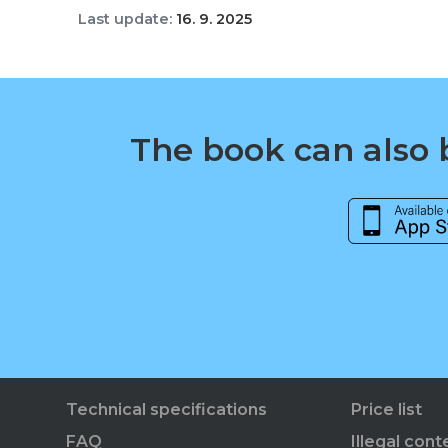
Last update:
16. 9. 2025
The book can also b
Technical specifications
Price list
FAQ
Illegal cont