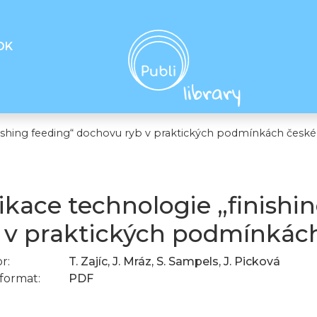
OK
nishing feeding“ dochovu ryb v praktických podmínkách české
ikace technologie „finishi
 v praktických podmínkách
r:
T. Zajíc, J. Mráz, S. Sampels, J. Picková
format:
PDF