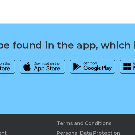
e found in the app, which 
Terms and Conditions
ent
Personal Data Protection