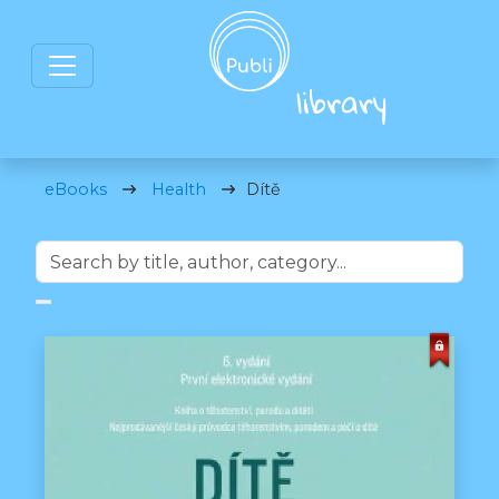
eBooks
Health
Dítě