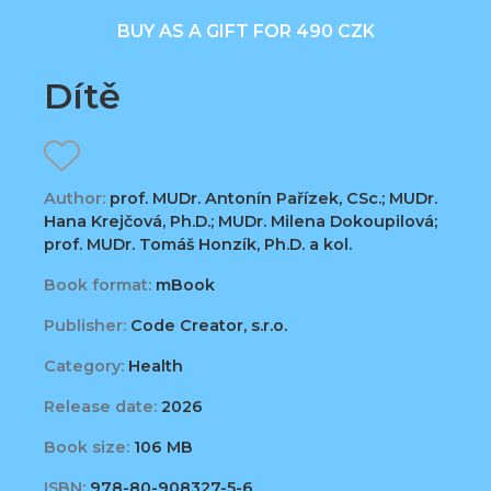
BUY AS A GIFT FOR 490 CZK
Dítě
Author:
prof. MUDr. Antonín Pařízek, CSc.; MUDr.
Hana Krejčová, Ph.D.; MUDr. Milena Dokoupilová;
prof. MUDr. Tomáš Honzík, Ph.D. a kol.
Book format:
mBook
Publisher:
Code Creator, s.r.o.
Category:
Health
Release date:
2026
Book size:
106 MB
ISBN:
978-80-908327-5-6