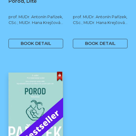
Porod, Dítě
prof. MUDr. Antonín Pařízek,
prof. MUDr. Antonín Pařízek,
CSc.; MUDr. Hana Krejčová,
CSc.; MUDr. Hana Krejčová,
Ph.D.; MUDr. Milena
Ph.D.; prof. MUDr. Tomáš
1 190 Kč
590 Kč
Dokoupilová; prof. MUDr.
Honzík, Ph.D. a kol.
Tomáš Honzík, Ph.D. a kol.
BOOK DETAIL
BOOK DETAIL