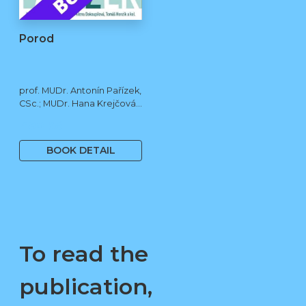
Porod
prof. MUDr. Antonín Pařízek,
CSc.; MUDr. Hana Krejčová,
Ph.D.; MUDr. Milena
490 Kč
Dokoupilová; prof. MUDr.
Tomáš Honzík, Ph.D. a kol.
BOOK DETAIL
To read the
publication,