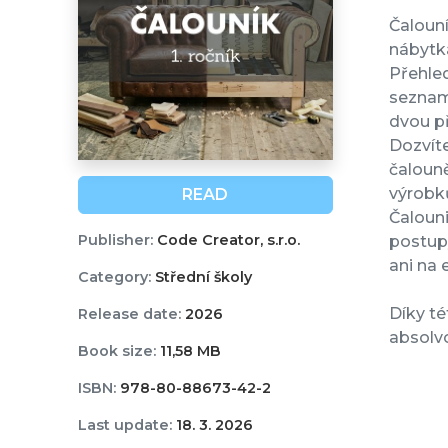
Čalouní
nábytk
Přehled
seznamu
dvou p
Dozvíte
čalouně
výrobk
READ
Čalouni
Publisher:
Code Creator, s.r.o.
postup
ani na 
Category:
Střední školy
Díky té
Release date:
2026
absolvo
Book size:
11,58 MB
ISBN:
978-80-88673-42-2
Last update:
18. 3. 2026