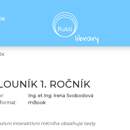
OK
ÍK
LOUNÍK 1. ROČNÍK
r:
Ing. et Ing. Irena Svobodová
format:
mBook
ivní interaktivní mKniha obsahuje testy