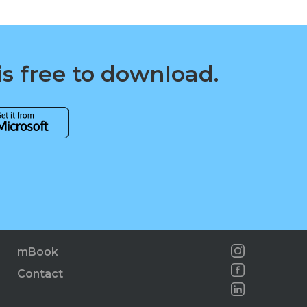
is free to download.
mBook
Contact