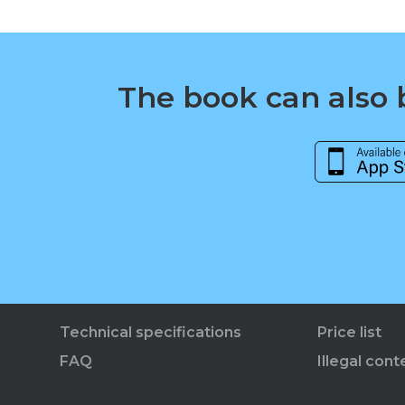
The book can also b
Technical specifications
Price list
FAQ
Illegal cont