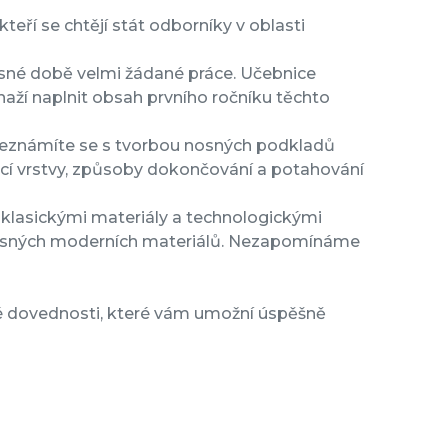
eří se chtějí stát odborníky v oblasti
asné době velmi žádané práce. Učebnice
naží naplnit obsah prvního ročníku těchto
 seznámíte se s tvorbou nosných podkladů
icí vrstvy, způsoby dokončování a potahování
 klasickými materiály a technologickými
učasných moderních materiálů. Nezapomínáme
cké dovednosti, které vám umožní úspěšně