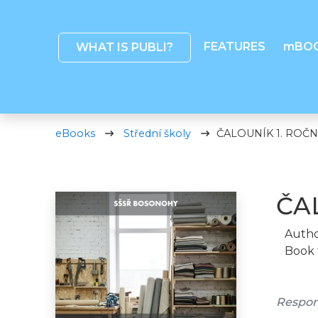
FEATURES
mBO
WHAT IS PUBLI?
eBooks
Střední školy
ČALOUNÍK 1. ROČN
ČA
Autho
Book 
Responz