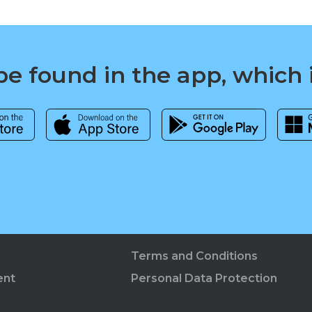
e found in the app, which 
Terms and Conditions
ent
Personal Data Protection