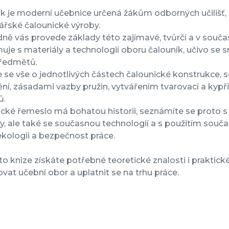
k je moderní učebnice určená žákům odborných učilišť, kt
ářské čalounické výroby.
ně vás provede základy této zajímavé, tvůrčí a v souč
je s materiály a technologií oboru čalouník, učivo se s
ředmětů.
 se vše o jednotlivých částech čalounické konstrukce,
ní, zásadami vazby pružin, vytvářením tvarovací a kypř
ů.
cké řemeslo má bohatou historii, seznámíte se proto s
y, ale také se současnou technologií a s použitím so
ekologii a bezpečnost práce.
to knize získáte potřebné teoretické znalosti i prakti
vat učební obor a uplatnit se na trhu práce.