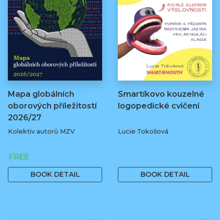
Mapa globálních
Smartíkovo kouzelné
oborových příležitostí
logopedické cvičení
2026/27
Kolektiv autorů MZV
Lucie Tokošová
FREE
580 Kč
BOOK DETAIL
BOOK DETAIL