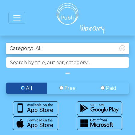
Category:
All
Free
Paid