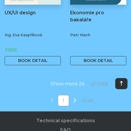
UX/UI design
Ekonomie pro
bakaláře
Ing. Eva Kaspříková
Petr Mach
FREE
390 Kč
BOOK DETAIL
BOOK DETAIL
Show more 24
of 1088
of 46
Technical specifications
FAQ