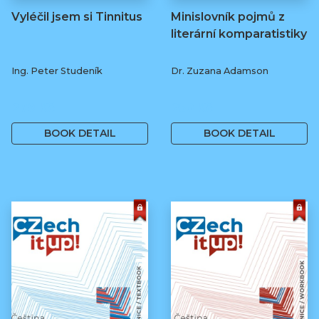
Vyléčil jsem si Tinnitus
Minislovník pojmů z
literární komparatistiky
Ing. Peter Studeník
Dr. Zuzana Adamson
279 Kč
250 Kč
BOOK DETAIL
BOOK DETAIL