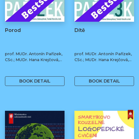
Porod
Dítě
prof. MUDr. Antonín Pařízek,
prof. MUDr. Antonín Pařízek,
CSc.; MUDr. Hana Krejčová,
CSc.; MUDr. Hana Krejčová,
Ph.D.; MUDr. Milena
Ph.D.; MUDr. Milena
490 Kč
490 Kč
Dokoupilová; prof. MUDr.
Dokoupilová; prof. MUDr.
Tomáš Honzík, Ph.D. a kol.
Tomáš Honzík, Ph.D. a kol.
BOOK DETAIL
BOOK DETAIL