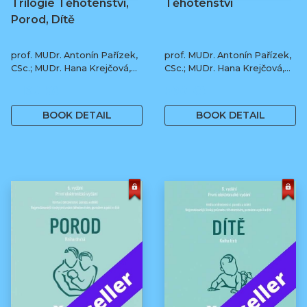
Trilogie Těhotenství,
Těhotenství
Porod, Dítě
prof. MUDr. Antonín Pařízek,
prof. MUDr. Antonín Pařízek,
CSc.; MUDr. Hana Krejčová,
CSc.; MUDr. Hana Krejčová,
Ph.D.; MUDr. Milena
Ph.D.; prof. MUDr. Tomáš
1 190 Kč
590 Kč
Dokoupilová; prof. MUDr.
Honzík, Ph.D. a kol.
Tomáš Honzík, Ph.D. a kol.
BOOK DETAIL
BOOK DETAIL