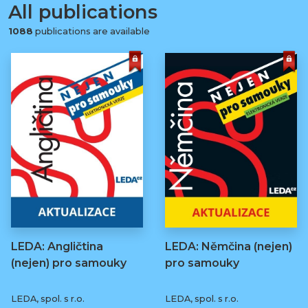
All publications
1088
publications are available
LEDA: Angličtina
LEDA: Němčina (nejen)
(nejen) pro samouky
pro samouky
LEDA, spol. s r.o.
LEDA, spol. s r.o.