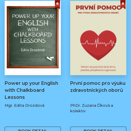
Power up your English
První pomoc pro výuku
with Chalkboard
zdravotnických oborů
Lessons
Mgr. Edita Drozdová
PhDr. Zuzana Číková a
kolektiv
369 Kč
250 Kč