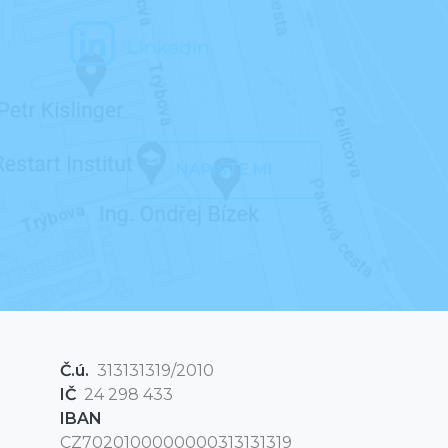
LinkedIn
NAPIŠTE MI
Č.ú.
313131319/2010
IČ
24 298 433
IBAN
CZ7020100000000313131319