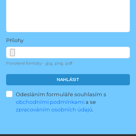
Přílohy
Povolené formáty - .jpg, .png, .pdf
NAHLÁSIT
Odesláním formuláře souhlasím s
obchodními podmínkami
a se
zpracováním osobních údajů
.