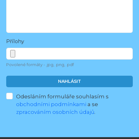
Přílohy
Povolené formáty - .jpg, .png, .pdf
NAHLÁSIT
Odesláním formuláře souhlasím s
obchodními podmínkami
a se
zpracováním osobních údajů
.