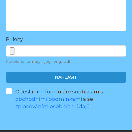
Přílohy
Povolené formáty - .jpg, .png, .pdf
NAHLÁSIT
Odesláním formuláře souhlasím s
obchodními podmínkami
a se
zpracováním osobních údajů
.