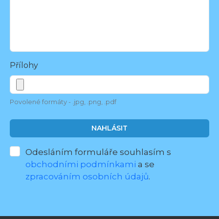
Přílohy
Povolené formáty - .jpg, .png, .pdf
NAHLÁSIT
Odesláním formuláře souhlasím s
obchodními podmínkami
a se
zpracováním osobních údajů
.