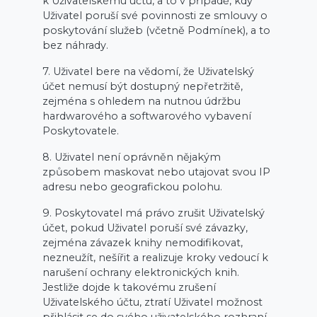
k Uživatelskému účtu, a to v případě, kdy
Uživatel poruší své povinnosti ze smlouvy o
poskytování služeb (včetně Podmínek), a to
bez náhrady.
7. Uživatel bere na vědomí, že Uživatelský
účet nemusí být dostupný nepřetržitě,
zejména s ohledem na nutnou údržbu
hardwarového a softwarového vybavení
Poskytovatele.
8. Uživatel není oprávněn nějakým
způsobem maskovat nebo utajovat svou IP
adresu nebo geografickou polohu.
9. Poskytovatel má právo zrušit Uživatelský
účet, pokud Uživatel poruší své závazky,
zejména závazek knihy nemodifikovat,
nezneužít, nešířit a realizuje kroky vedoucí k
narušení ochrany elektronických knih.
Jestliže dojde k takovému zrušení
Uživatelského účtu, ztratí Uživatel možnost