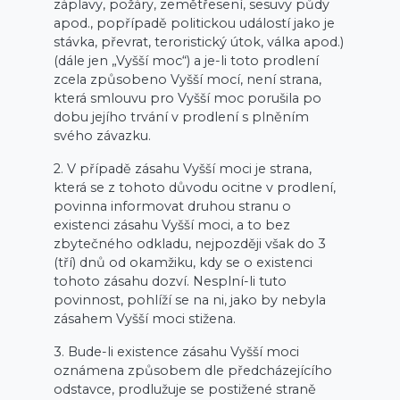
záplavy, požáry, zemětřesení, sesuvy půdy
apod., popřípadě politickou událostí jako je
stávka, převrat, teroristický útok, válka apod.)
(dále jen „Vyšší moc“) a je-li toto prodlení
zcela způsobeno Vyšší mocí, není strana,
která smlouvu pro Vyšší moc porušila po
dobu jejího trvání v prodlení s plněním
svého závazku.
2. V případě zásahu Vyšší moci je strana,
která se z tohoto důvodu ocitne v prodlení,
povinna informovat druhou stranu o
existenci zásahu Vyšší moci, a to bez
zbytečného odkladu, nejpozději však do 3
(tří) dnů od okamžiku, kdy se o existenci
tohoto zásahu dozví. Nesplní-li tuto
povinnost, pohlíží se na ni, jako by nebyla
zásahem Vyšší moci stižena.
3. Bude-li existence zásahu Vyšší moci
oznámena způsobem dle předcházejícího
odstavce, prodlužuje se postižené straně