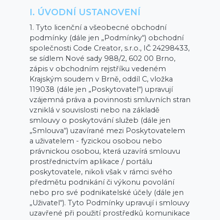
I. ÚVODNÍ USTANOVENÍ
1. Tyto licenční a všeobecné obchodní
podmínky (dále jen „Podmínky“) obchodní
společnosti Code Creator, s.r.o., IČ 24298433,
se sídlem Nové sady 988/2, 602 00 Brno,
zápis v obchodním rejstříku vedeném
Krajským soudem v Brně, oddíl C, vložka
119038 (dále jen „Poskytovatel“) upravují
vzájemná práva a povinnosti smluvních stran
vzniklá v souvislosti nebo na základě
smlouvy o poskytování služeb (dále jen
„Smlouva“) uzavírané mezi Poskytovatelem
a uživatelem - fyzickou osobou nebo
právnickou osobou, která uzavírá smlouvu
prostřednictvím aplikace / portálu
poskytovatele, nikoli však v rámci svého
předmětu podnikání či výkonu povolání
nebo pro své podnikatelské účely (dále jen
„Uživatel“). Tyto Podmínky upravují i smlouvy
uzavřené při použití prostředků komunikace