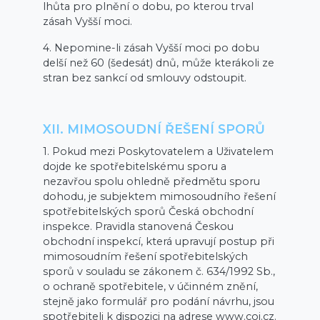
lhůta pro plnění o dobu, po kterou trval
zásah Vyšší moci.
4. Nepomine-li zásah Vyšší moci po dobu
delší než 60 (šedesát) dnů, může kterákoli ze
stran bez sankcí od smlouvy odstoupit.
XII. MIMOSOUDNÍ ŘEŠENÍ SPORŮ
1. Pokud mezi Poskytovatelem a Uživatelem
dojde ke spotřebitelskému sporu a
nezavřou spolu ohledně předmětu sporu
dohodu, je subjektem mimosoudního řešení
spotřebitelských sporů Česká obchodní
inspekce. Pravidla stanovená Českou
obchodní inspekcí, která upravují postup při
mimosoudním řešení spotřebitelských
sporů v souladu se zákonem č. 634/1992 Sb.,
o ochraně spotřebitele, v účinném znění,
stejně jako formulář pro podání návrhu, jsou
spotřebiteli k dispozici na adrese www.coi.cz.