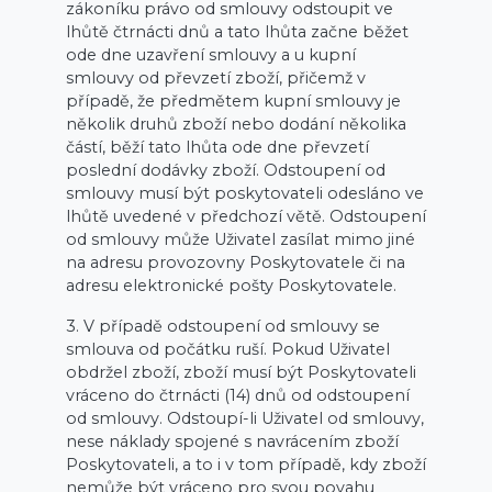
zákoníku právo od smlouvy odstoupit ve
lhůtě čtrnácti dnů a tato lhůta začne běžet
ode dne uzavření smlouvy a u kupní
smlouvy od převzetí zboží, přičemž v
případě, že předmětem kupní smlouvy je
několik druhů zboží nebo dodání několika
částí, běží tato lhůta ode dne převzetí
poslední dodávky zboží. Odstoupení od
smlouvy musí být poskytovateli odesláno ve
lhůtě uvedené v předchozí větě. Odstoupení
od smlouvy může Uživatel zasílat mimo jiné
na adresu provozovny Poskytovatele či na
adresu elektronické pošty Poskytovatele.
3. V případě odstoupení od smlouvy se
smlouva od počátku ruší. Pokud Uživatel
obdržel zboží, zboží musí být Poskytovateli
vráceno do čtrnácti (14) dnů od odstoupení
od smlouvy. Odstoupí-li Uživatel od smlouvy,
nese náklady spojené s navrácením zboží
Poskytovateli, a to i v tom případě, kdy zboží
nemůže být vráceno pro svou povahu