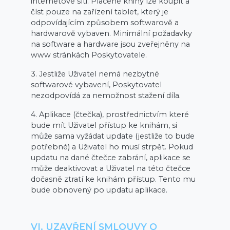
internetové síti. Placené knihy lze koupit a
číst pouze na zařízení tablet, který je
odpovídajícím způsobem softwarově a
hardwarově vybaven. Minimální požadavky
na software a hardware jsou zveřejněny na
www stránkách Poskytovatele.
3. Jestliže Uživatel nemá nezbytné
softwarové vybavení, Poskytovatel
nezodpovídá za nemožnost stažení díla.
4. Aplikace (čtečka), prostřednictvím které
bude mít Uživatel přístup ke knihám, si
může sama vyžádat update (jestliže to bude
potřebné) a Uživatel ho musí strpět. Pokud
updatu na dané čtečce zabrání, aplikace se
může deaktivovat a Uživatel na této čtečce
dočasně ztratí ke knihám přístup. Tento mu
bude obnovený po updatu aplikace.
VI. UZAVŘENÍ SMLOUVY O