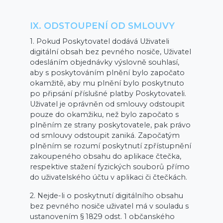
IX. ODSTOUPENÍ OD SMLOUVY
1. Pokud Poskytovatel dodává Uživateli
digitální obsah bez pevného nosiče, Uživatel
odesláním objednávky výslovně souhlasí,
aby s poskytováním plnění bylo započato
okamžitě, aby mu plnění bylo poskytnuto
po připsání příslušné platby Poskytovateli.
Uživatel je oprávněn od smlouvy odstoupit
pouze do okamžiku, než bylo započato s
plněním ze strany poskytovatele, pak právo
od smlouvy odstoupit zaniká. Započatým
plněním se rozumí poskytnutí zpřístupnění
zakoupeného obsahu do aplikace čtečka,
respektive stažení fyzických souborů přímo
do uživatelského účtu v aplikaci či čtečkách.
2. Nejde-li o poskytnutí digitálního obsahu
bez pevného nosiče uživatel má v souladu s
ustanovením § 1829 odst. 1 občanského