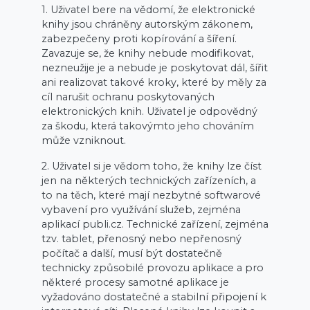
1. Uživatel bere na vědomí, že elektronické
knihy jsou chráněny autorským zákonem,
zabezpečeny proti kopírování a šíření.
Zavazuje se, že knihy nebude modifikovat,
nezneužije je a nebude je poskytovat dál, šířit
ani realizovat takové kroky, které by měly za
cíl narušit ochranu poskytovaných
elektronických knih. Uživatel je odpovědný
za škodu, která takovýmto jeho chováním
může vzniknout.
2. Uživatel si je vědom toho, že knihy lze číst
jen na některých technických zařízeních, a
to na těch, které mají nezbytné softwarové
vybavení pro využívání služeb, zejména
aplikací publi.cz. Technické zařízení, zejména
tzv. tablet, přenosný nebo nepřenosný
počítač a další, musí být dostatečně
technicky způsobilé provozu aplikace a pro
některé procesy samotné aplikace je
vyžadováno dostatečné a stabilní připojení k