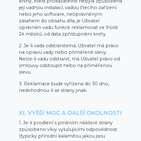
knihy, která prokazatelně nebyla způsobena
její vadnou instalací, vadou čtecího zařízení
nebo jeho software, neoprávněným
zásahem do obsahu díla, je Uživatel
oprávněn vadu funkce reklamovat ve lhůtě
24 měsíců od data zpřístupnění knihy.
2. Je-li vada odstranitelná, Uživatel má právo
na opravu vady nebo přiměřené slevy.
Nelze-li vadu odstranit, má Uživatel právo od
smlouvy odstoupit nebo na přiměřenou
slevu.
3. Reklamace bude vyřízena do 30 dnů,
nedohodnou-li se strany jinak.
XI. VYŠŠÍ MOC A DALŠÍ OKOLNOSTI
1. Je-li prodlení s plněním některé strany
způsobeno vlivy vylučujícími odpovědnost
(typicky přírodní kalamitou jakou jsou