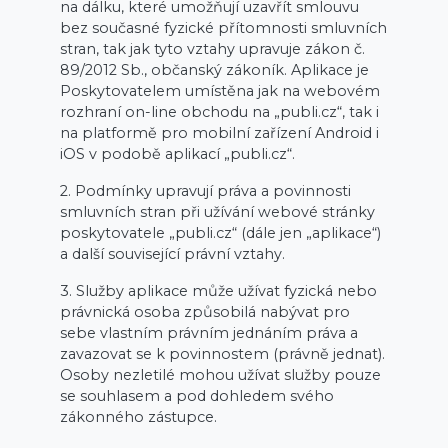
na dálku, které umožňují uzavřít smlouvu
bez současné fyzické přítomnosti smluvních
stran, tak jak tyto vztahy upravuje zákon č.
89/2012 Sb., občanský zákoník. Aplikace je
Poskytovatelem umístěna jak na webovém
rozhraní on-line obchodu na „publi.cz“, tak i
na platformě pro mobilní zařízení Android i
iOS v podobě aplikací „publi.cz“.
2. Podmínky upravují práva a povinnosti
smluvních stran při užívání webové stránky
poskytovatele „publi.cz“ (dále jen „aplikace“)
a další související právní vztahy.
3. Služby aplikace může užívat fyzická nebo
právnická osoba způsobilá nabývat pro
sebe vlastním právním jednáním práva a
zavazovat se k povinnostem (právně jednat).
Osoby nezletilé mohou užívat služby pouze
se souhlasem a pod dohledem svého
zákonného zástupce.