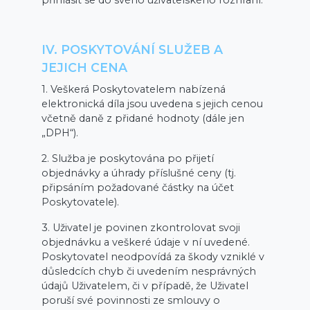
přihlásit se do svého uživatelského rozhraní.
IV. POSKYTOVÁNÍ SLUŽEB A
JEJICH CENA
1. Veškerá Poskytovatelem nabízená
elektronická díla jsou uvedena s jejich cenou
včetně daně z přidané hodnoty (dále jen
„DPH“).
2. Služba je poskytována po přijetí
objednávky a úhrady příslušné ceny (tj.
připsáním požadované částky na účet
Poskytovatele).
3. Uživatel je povinen zkontrolovat svoji
objednávku a veškeré údaje v ní uvedené.
Poskytovatel neodpovídá za škody vzniklé v
důsledcích chyb či uvedením nesprávných
údajů Uživatelem, či v případě, že Uživatel
poruší své povinnosti ze smlouvy o