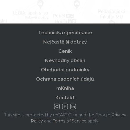
Technická specifikace
Nejčastější dotazy
Ceník
Nevhodný obsah
Obchodní podmínky
Ochrana osobních údajů
mKniha
Kontakt
This site is protected by reCAPTCHA and the Google
Privacy
Policy
and
Terms of Service
apply.