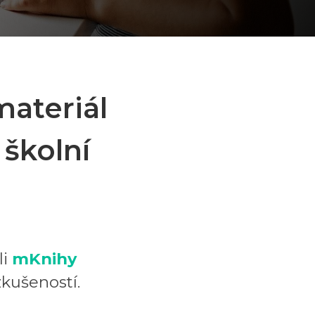
materiál
 školní
li
mKnihy
zkušeností.