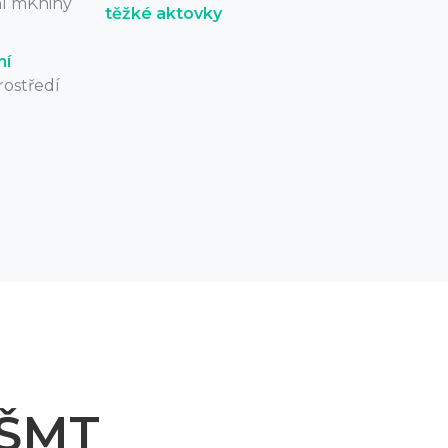
í mKnihy
těžké aktovky
ní
ostředí
MŠMT