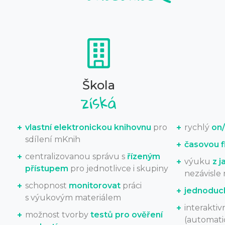
Škola
vlastní elektronickou knihovnu
pro
rychlý
on/
sdílení mKnih
časovou fl
centralizovanou správu s
řízeným
výuku
z j
přístupem
pro jednotlivce i skupiny
nezávisle 
schopnost
monitorovat
práci
jednoduc
s výukovým materiálem
interaktiv
možnost tvorby
testů pro ověření
(automatic