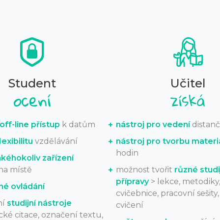
Student
Učitel
off-line přístup
k datům
nástroj pro vedení
distanč
exibilitu
vzdělávání
nástroj pro tvorbu materi
hodin
akéhokoliv zařízení
na místě
možnost tvořit
různé studi
přípravy
> lekce, metodiky
hé ovládání
cvičebnice, pracovní sešity
ní
studijní nástroje
cvičení
ké citace, označení textu,