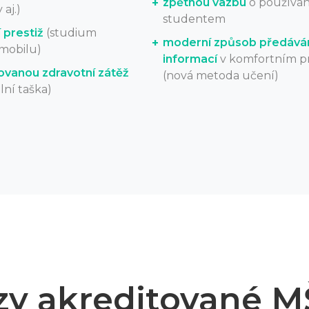
zpětnou vazbu
o používán
aj.)
studentem
 prestiž
(studium
moderní způsob předává
/mobilu)
informací
v komfortním pr
ovanou zdravotní zátěž
(nová metoda učení)
lní taška)
zy akreditované 