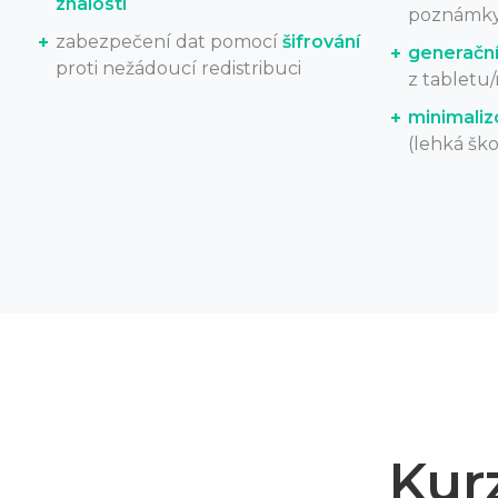
znalostí
poznámky 
zabezpečení dat pomocí
šifrování
generační
proti nežádoucí redistribuci
z tabletu
minimaliz
(lehká ško
Kur