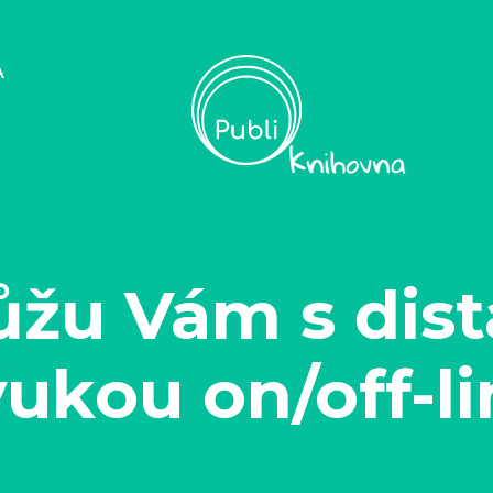
A
žu Vám s dist
ukou on/off-l