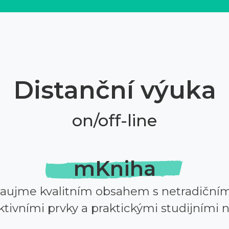
Distanční výuka
on/off-line
mKniha
zaujme kvalitním obsahem s netradičním
ktivními prvky a praktickými studijními n