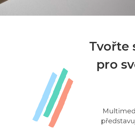
Tvořte 
pro sv
Multimedi
představuj