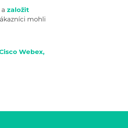
u a
založit
zákazníci mohli
Cisco Webex,