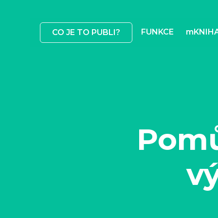
FUNKCE
mKNIH
CO JE TO PUBLI?
Pomů
vý