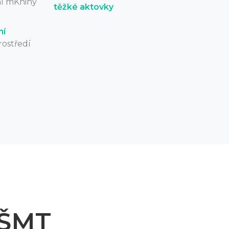
í mKnihy
těžké aktovky
ní
ostředí
MŠMT