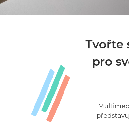
Tvořte 
pro sv
Multimedi
představuj