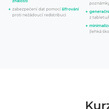
znalostí
poznámky 
zabezpečení dat pomocí
šifrování
generační
proti nežádoucí redistribuci
z tabletu
minimaliz
(lehká ško
Kur