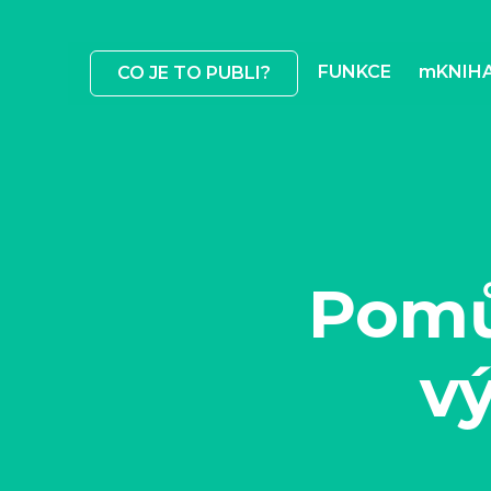
FUNKCE
mKNIH
CO JE TO PUBLI?
Pomů
vý