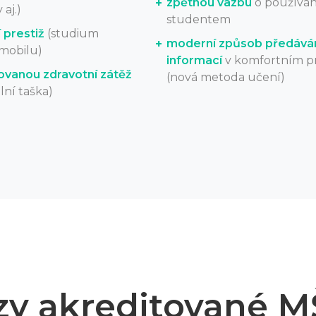
zpětnou vazbu
o používán
aj.)
studentem
 prestiž
(studium
moderní způsob předává
/mobilu)
informací
v komfortním pr
ovanou zdravotní zátěž
(nová metoda učení)
lní taška)
zy akreditované 