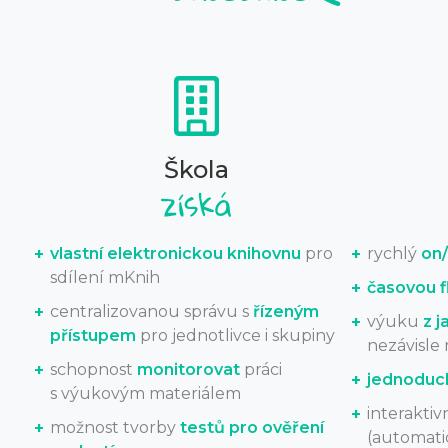
Škola
vlastní elektronickou knihovnu
pro
rychlý
on/
sdílení mKnih
časovou fl
centralizovanou správu s
řízeným
výuku
z j
přístupem
pro jednotlivce i skupiny
nezávisle 
schopnost
monitorovat
práci
jednoduc
s výukovým materiálem
interaktiv
možnost tvorby
testů pro ověření
(automatic