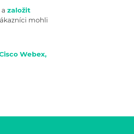
u a
založit
zákazníci mohli
Cisco Webex,