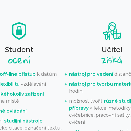
Student
Učitel
off-line přístup
k datům
nástroj pro vedení
distanč
exibilitu
vzdělávání
nástroj pro tvorbu materi
hodin
akéhokoliv zařízení
na místě
možnost tvořit
různé studi
přípravy
> lekce, metodiky
hé ovládání
cvičebnice, pracovní sešity
ní
studijní nástroje
cvičení
ké citace, označení textu,