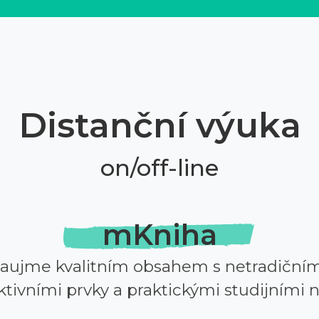
Distanční výuka
on/off-line
mKniha
zaujme kvalitním obsahem s netradičním
ktivními prvky a praktickými studijními n