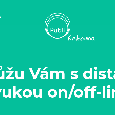
A
žu Vám s dist
ukou on/off-l