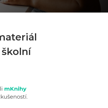
materiál
 školní
li
mKnihy
zkušeností.