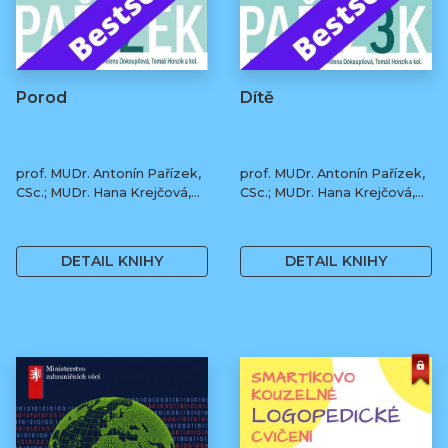
Porod
Dítě
prof. MUDr. Antonín Pařízek,
prof. MUDr. Antonín Pařízek,
CSc.; MUDr. Hana Krejčová,
CSc.; MUDr. Hana Krejčová,
Ph.D.; MUDr. Milena
Ph.D.; MUDr. Milena
490 Kč
490 Kč
Dokoupilová; prof. MUDr.
Dokoupilová; prof. MUDr.
Tomáš Honzík, Ph.D. a kol.
Tomáš Honzík, Ph.D. a kol.
DETAIL KNIHY
DETAIL KNIHY