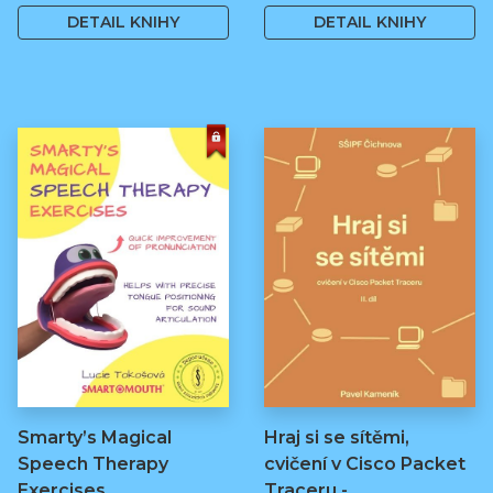
DETAIL KNIHY
DETAIL KNIHY
Smarty’s Magical
Hraj si se sítěmi,
Speech Therapy
cvičení v Cisco Packet
Exercises
Traceru -…