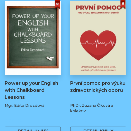
Power up your English
První pomoc pro výuku
with Chalkboard
zdravotnických oborů
Lessons
Mgr. Edita Drozdová
PhDr. Zuzana Číková a
kolektiv
369 Kč
250 Kč