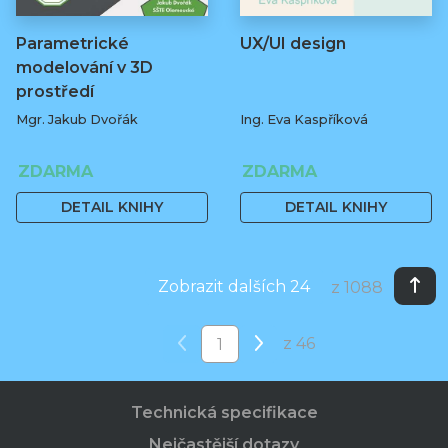
Parametrické
UX/UI design
modelování v 3D
prostředí
Mgr. Jakub Dvořák
Ing. Eva Kaspříková
ZDARMA
ZDARMA
DETAIL KNIHY
DETAIL KNIHY
Zobrazit dalších 24
z 1088
z 46
Technická specifikace
Nejčastější dotazy