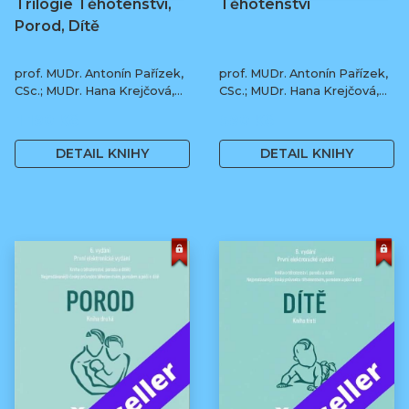
Trilogie Těhotenství,
Těhotenství
Porod, Dítě
prof. MUDr. Antonín Pařízek,
prof. MUDr. Antonín Pařízek,
CSc.; MUDr. Hana Krejčová,
CSc.; MUDr. Hana Krejčová,
Ph.D.; MUDr. Milena
Ph.D.; prof. MUDr. Tomáš
1 190 Kč
590 Kč
Dokoupilová; prof. MUDr.
Honzík, Ph.D. a kol.
Tomáš Honzík, Ph.D. a kol.
DETAIL KNIHY
DETAIL KNIHY