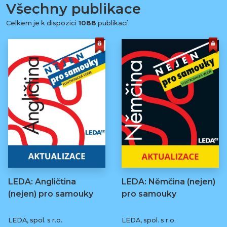
Všechny publikace
Celkem je k dispozici
1088
publikací
LEDA: Angličtina
LEDA: Němčina (nejen)
(nejen) pro samouky
pro samouky
LEDA, spol. s r.o.
LEDA, spol. s r.o.