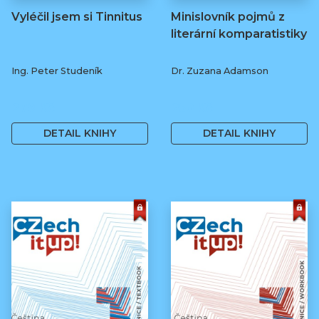
Vyléčil jsem si Tinnitus
Minislovník pojmů z
literární komparatistiky
Ing. Peter Studeník
Dr. Zuzana Adamson
279 Kč
250 Kč
DETAIL KNIHY
DETAIL KNIHY