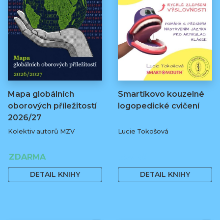
Mapa globálních
Smartíkovo kouzelné
oborových příležitostí
logopedické cvičení
2026/27
Kolektiv autorů MZV
Lucie Tokošová
ZDARMA
580 Kč
DETAIL KNIHY
DETAIL KNIHY