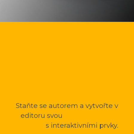
Napište se mnou
vlastní knihu nebo
cestopis.
Staňte se autorem a vytvořte v
editoru svou
multimediální
mKnihu
s interaktivními prvky.