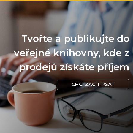
Tvořte a publikujte do
veřejné knihovny, kde z
prodejů získáte příjem
CHCI ZAČÍT PSÁT