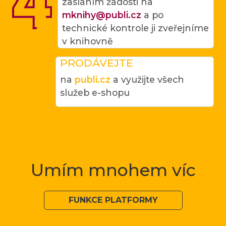
zasláním žádosti na
mknihy@publi.cz
a po
technické kontrole ji zveřejníme
v knihovně
PRODÁVEJTE
na
publi.cz
a využijte všech
služeb e-shopu
Umím mnohem víc
FUNKCE PLATFORMY