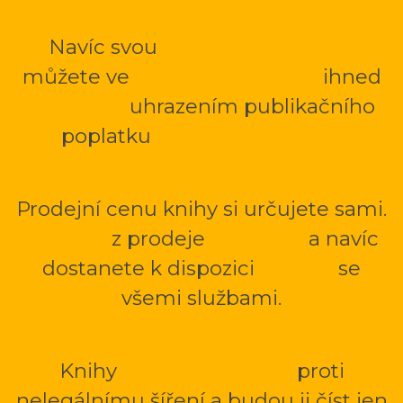
Navíc svou
mKnihu nebo PDF
můžete ve
veřejné knihovně
ihned
prodávat
uhrazením publikačního
poplatku
1 000 Kč bez DPH.
Prodejní cenu knihy si určujete sami.
Až 70 %
z prodeje
je Vašich
a navíc
dostanete k dispozici
e-shop
se
všemi službami.
Knihy
bezpečně šifruji
proti
nelegálnímu šíření a budou ji číst jen