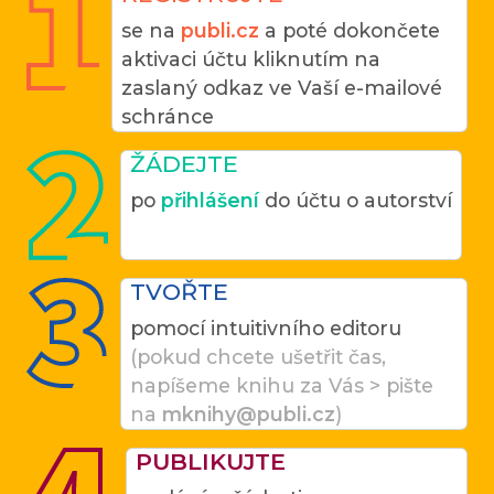
se na
publi.cz
a poté dokončete
aktivaci účtu kliknutím na
zaslaný odkaz ve Vaší e-mailové
schránce
ŽÁDEJTE
po
přihlášení
do účtu o autorství
TVOŘTE
pomocí intuitivního editoru
(pokud chcete ušetřit čas,
napíšeme knihu za Vás > pište
na
mknihy@publi.cz
)
PUBLIKUJTE