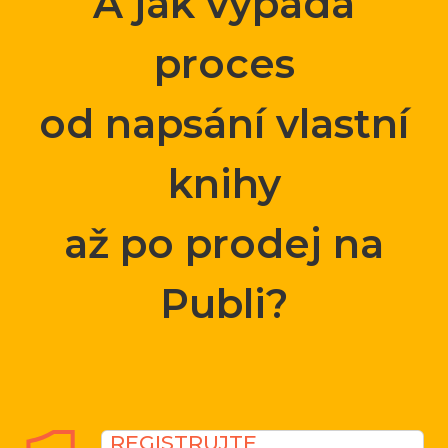
A jak vypadá
proces
od napsání vlastní
knihy
až po prodej na
Publi?
REGISTRUJTE