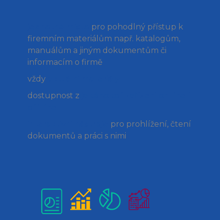
jednotné místo
pro pohodlný přístup k
firemním materiálům např. katalogům,
manuálům a jiným dokumentům či
informacím o firmě
vždy
aktuální materiály
dostupnost z
jakéhokoli zařízení on-line i
off-line
interaktivní nástroje
pro prohlížení, čtení
dokumentů a práci s nimi