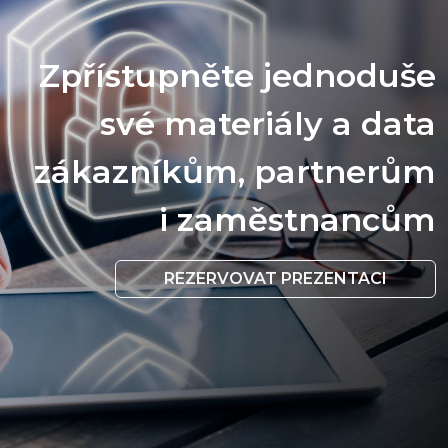
Zpřístupněte jednoduše
své materiály a data
zákazníkům, partnerům
i zaměstnancům
REZERVOVAT PREZENTACI