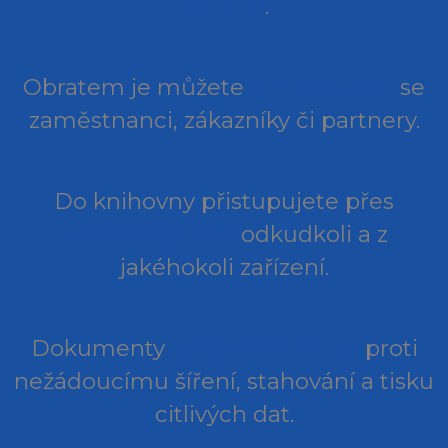
off-line
.
Obratem je můžete
řízeně sdílet
se
zaměstnanci, zákazníky či partnery.
Do knihovny přistupujete přes
vlastní aplikaci
odkudkoli a z
jakéhokoli zařízení.
Dokumenty
bezpečně šifruji
proti
nežádoucímu šíření, stahování a tisku
citlivých dat.