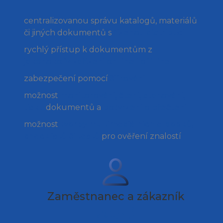
centralizovanou správu katalogů, materiálů
či jiných dokumentů s
řízenou distribucí
rychlý přístup k dokumentům z
jakéhokoliv zařízení on-line i off-line
zabezpečení pomocí
šifrování
možnost
monitorování, čtení, stahování,
tisku
dokumentů a
potvrzení o přečtení
možnost
tvorby multimediálních e-booků,
checklistů či testů
pro ověření znalostí
Zaměstnanec a zákazník