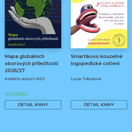
Mapa globálních
Smartíkovo kouzelné
oborových příležitostí
logopedické cvičení
2026/27
Kolektiv autorů MZV
Lucie Tokošová
ZDARMA
580 Kč
DETAIL KNIHY
DETAIL KNIHY