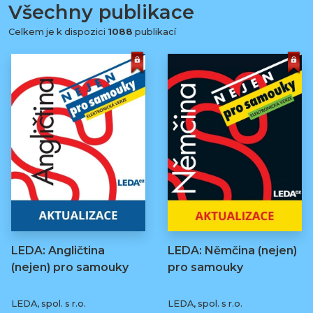
Všechny publikace
Celkem je k dispozici
1088
publikací
LEDA: Angličtina
LEDA: Němčina (nejen)
(nejen) pro samouky
pro samouky
LEDA, spol. s r.o.
LEDA, spol. s r.o.