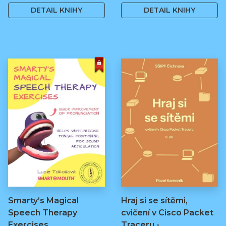
DETAIL KNIHY
DETAIL KNIHY
Smarty’s Magical
Hraj si se sítěmi,
Speech Therapy
cvičení v Cisco Packet
Exercises
Traceru -…