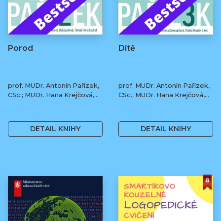
Porod
Dítě
prof. MUDr. Antonín Pařízek,
prof. MUDr. Antonín Pařízek,
CSc.; MUDr. Hana Krejčová,
CSc.; MUDr. Hana Krejčová,
Ph.D.; MUDr. Milena
Ph.D.; MUDr. Milena
490 Kč
490 Kč
Dokoupilová; prof. MUDr.
Dokoupilová; prof. MUDr.
Tomáš Honzík, Ph.D. a kol.
Tomáš Honzík, Ph.D. a kol.
DETAIL KNIHY
DETAIL KNIHY