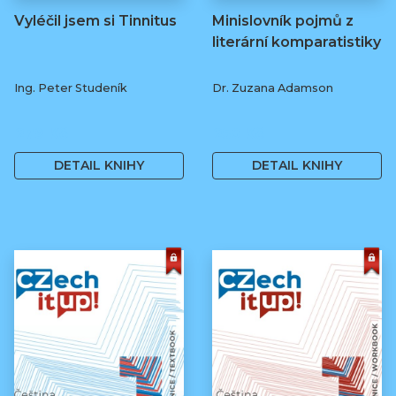
Vyléčil jsem si Tinnitus
Minislovník pojmů z
literární komparatistiky
Ing. Peter Studeník
Dr. Zuzana Adamson
279 Kč
250 Kč
DETAIL KNIHY
DETAIL KNIHY