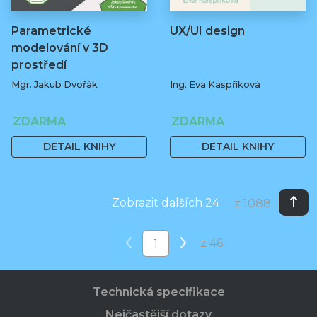
Parametrické
UX/UI design
modelování v 3D
prostředí
Mgr. Jakub Dvořák
Ing. Eva Kaspříková
ZDARMA
ZDARMA
DETAIL KNIHY
DETAIL KNIHY
Zobrazit dalších 24
z 1088
z 46
Technická specifikace
Nejčastější dotazy