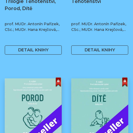
Trilogie Těhotenství,
Těhotenství
Porod, Dítě
prof. MUDr. Antonín Pařízek,
prof. MUDr. Antonín Pařízek,
CSc.; MUDr. Hana Krejčová,
CSc.; MUDr. Hana Krejčová,
Ph.D.; MUDr. Milena
Ph.D.; prof. MUDr. Tomáš
1 190 Kč
590 Kč
Dokoupilová; prof. MUDr.
Honzík, Ph.D. a kol.
Tomáš Honzík, Ph.D. a kol.
DETAIL KNIHY
DETAIL KNIHY