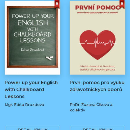
Power up your English
První pomoc pro výuku
with Chalkboard
zdravotnických oborů
Lessons
Mgr. Edita Drozdová
PhDr. Zuzana Číková a
kolektiv
369 Kč
250 Kč