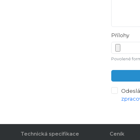
Přílohy
Povolené formá
Odeslá
zpraco
Technická specifikace
Ceník