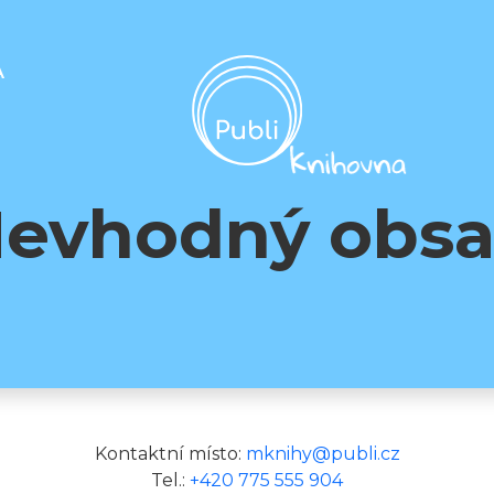
A
evhodný obs
Kontaktní místo:
mknihy@publi.cz
Tel.:
+420 775 555 904