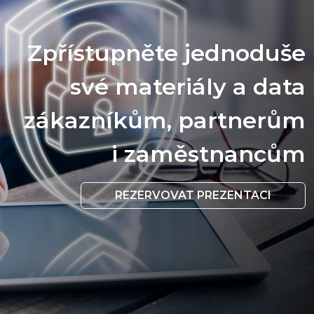
Zpřístupněte jednoduše
své materiály a data
zákazníkům, partnerům
i zaměstnancům
REZERVOVAT PREZENTACI