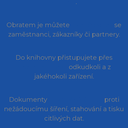
off-line
.
Obratem je můžete
řízeně sdílet
se
zaměstnanci, zákazníky či partnery.
Do knihovny přistupujete přes
vlastní aplikaci
odkudkoli a z
jakéhokoli zařízení.
Dokumenty
bezpečně šifruji
proti
nežádoucímu šíření, stahování a tisku
citlivých dat.