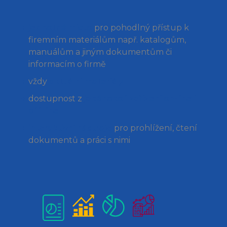
jednotné místo
pro pohodlný přístup k
firemním materiálům např. katalogům,
manuálům a jiným dokumentům či
informacím o firmě
vždy
aktuální materiály
dostupnost z
jakéhokoli zařízení on-line i
off-line
interaktivní nástroje
pro prohlížení, čtení
dokumentů a práci s nimi