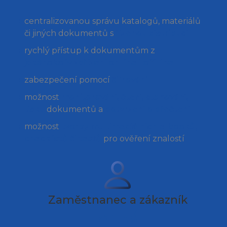
centralizovanou správu katalogů, materiálů
či jiných dokumentů s
řízenou distribucí
rychlý přístup k dokumentům z
jakéhokoliv zařízení on-line i off-line
zabezpečení pomocí
šifrování
možnost
monitorování, čtení, stahování,
tisku
dokumentů a
potvrzení o přečtení
možnost
tvorby multimediálních e-booků,
checklistů či testů
pro ověření znalostí
Zaměstnanec a zákazník