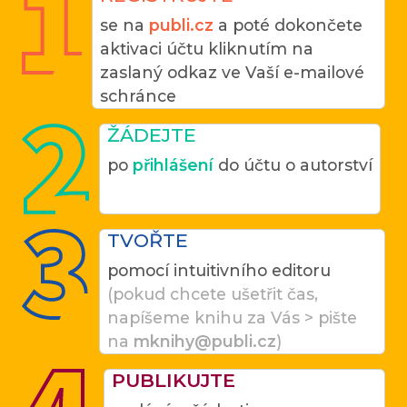
se na
publi.cz
a poté dokončete
aktivaci účtu kliknutím na
zaslaný odkaz ve Vaší e-mailové
schránce
ŽÁDEJTE
po
přihlášení
do účtu o autorství
TVOŘTE
pomocí intuitivního editoru
(pokud chcete ušetřit čas,
napíšeme knihu za Vás > pište
na
mknihy@publi.cz
)
PUBLIKUJTE