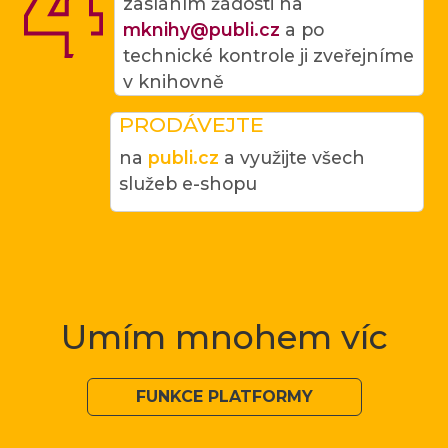
zasláním žádosti na
mknihy@publi.cz
a po
technické kontrole ji zveřejníme
v knihovně
PRODÁVEJTE
na
publi.cz
a využijte všech
služeb e-shopu
Umím mnohem víc
FUNKCE PLATFORMY