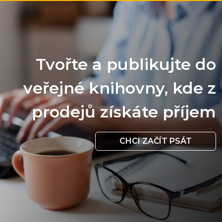
Tvořte a publikujte do
veřejné knihovny, kde z
prodejů získáte příjem
CHCI ZAČÍT PSÁT