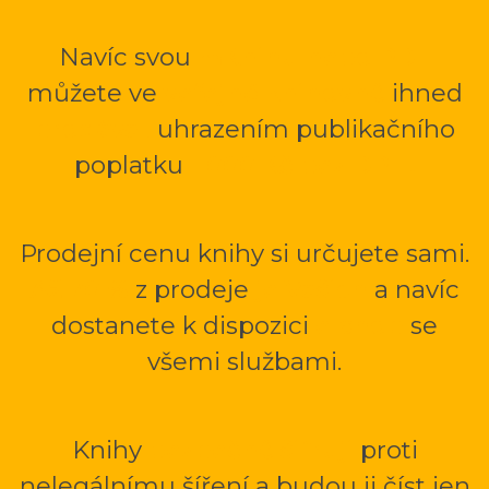
Navíc svou
mKnihu nebo PDF
můžete ve
veřejné knihovně
ihned
prodávat
uhrazením publikačního
poplatku
1 000 Kč bez DPH.
Prodejní cenu knihy si určujete sami.
Až 70 %
z prodeje
je Vašich
a navíc
dostanete k dispozici
e-shop
se
všemi službami.
Knihy
bezpečně šifruji
proti
nelegálnímu šíření a budou ji číst jen