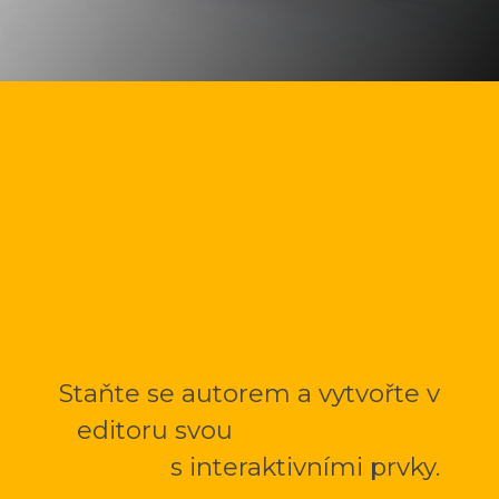
Napište se mnou
vlastní knihu nebo
cestopis.
Staňte se autorem a vytvořte v
editoru svou
multimediální
mKnihu
s interaktivními prvky.