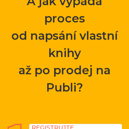
A jak vypadá
proces
od napsání vlastní
knihy
až po prodej na
Publi?
REGISTRUJTE