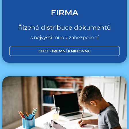
FIRMA
Řízená distribuce dokumentů
s nejvyšší mírou zabezpečení
CHCI FIREMNÍ KNIHOVNU