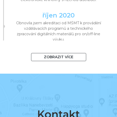
říjen 2020
Obnovila jsem akreditaci od MŠMT k provádění
vzdělávacích programů a technického
zpracování digitálních materiálů pro on/off-line
výuku.
srpen 2020
ZOBRAZIT VÍCE
Překročila jsem 1 000 knih v systému
a 10 000 registrovaných uživatelů.
březen 2020
Začala jsem podporovat distanční vzdělávání a
v krátké době znásobila návštěvy v knihovnách.
Kontakt
listopad 2019