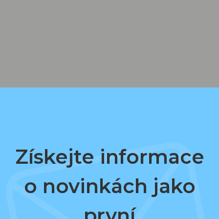
Získejte informace
o novinkách jako
první