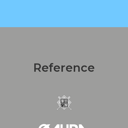
0
otevřených knih ročně
Reference