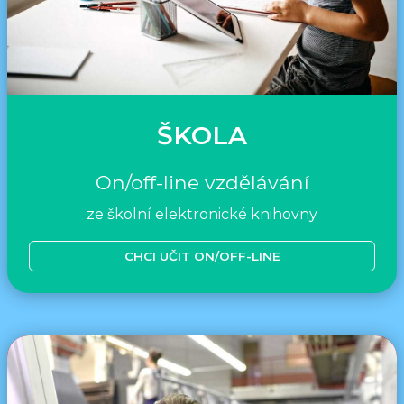
ŠKOLA
On/off-line vzdělávání
ze školní elektronické knihovny
CHCI UČIT ON/OFF-LINE