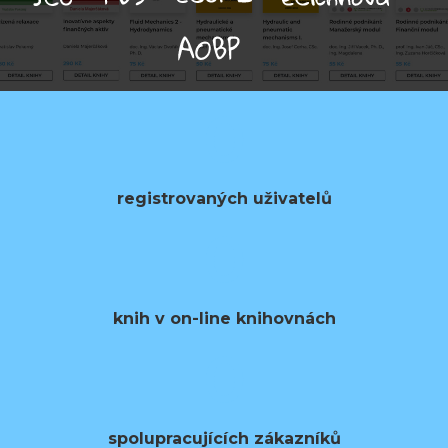
0
registrovaných uživatelů
0
knih v on-line knihovnách
0
spolupracujících zákazníků