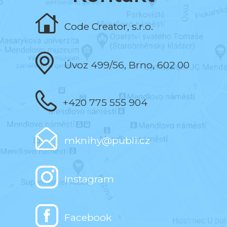
Naprogramovala jsem editor knih a editor
testů.
Code Creator, s.r.o.
září 2019
Vytvořila jsem aplikace pro počítače.
Úvoz 499/56, Brno, 602 00
červen 2019
+420 775 555 904
Dostala jsem medaili ke 100 výročí MUNI.
mknihy@publi.cz
únor 2019
5 000 registrovaných uživatelů.
Instagram
červen 2017
Facebook
Prvních 500 knih.