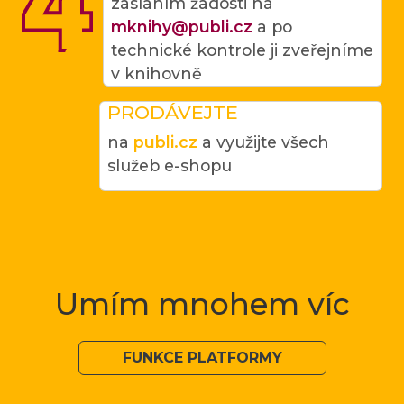
zasláním žádosti na
mknihy@publi.cz
a po
technické kontrole ji zveřejníme
v knihovně
PRODÁVEJTE
na
publi.cz
a využijte všech
služeb e-shopu
Umím mnohem víc
FUNKCE PLATFORMY