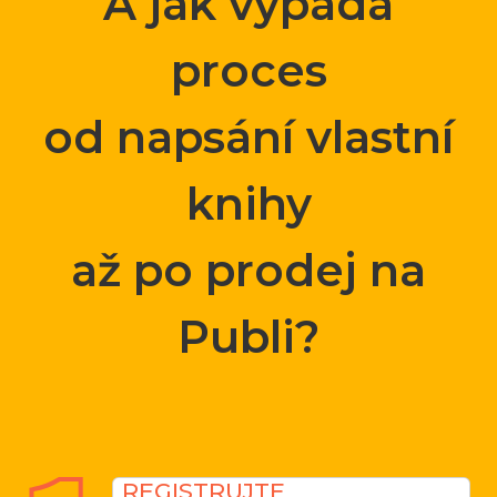
A jak vypadá
proces
od napsání vlastní
knihy
až po prodej na
Publi?
REGISTRUJTE