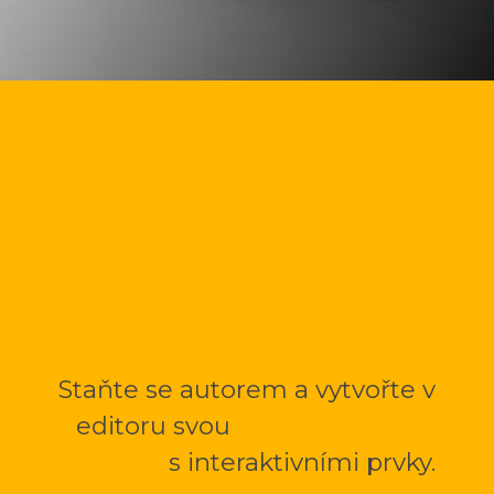
Napište se mnou
vlastní knihu nebo
cestopis.
Staňte se autorem a vytvořte v
editoru svou
multimediální
mKnihu
s interaktivními prvky.