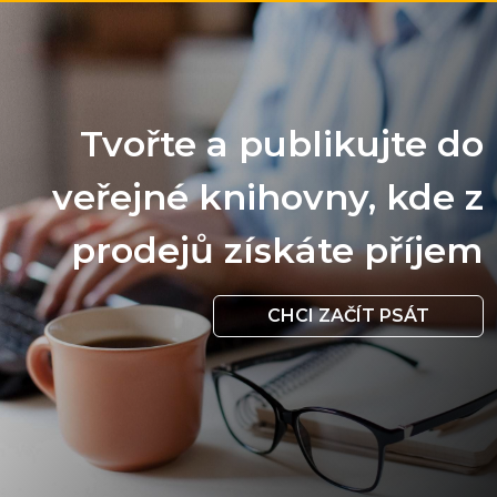
Tvořte a publikujte do
veřejné knihovny, kde z
prodejů získáte příjem
CHCI ZAČÍT PSÁT