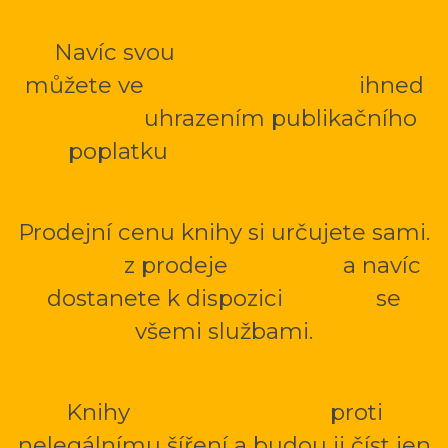
Navíc svou
mKnihu nebo PDF
můžete ve
veřejné knihovně
ihned
prodávat
uhrazením publikačního
poplatku
1 000 Kč bez DPH.
Prodejní cenu knihy si určujete sami.
Až 70 %
z prodeje
je Vašich
a navíc
dostanete k dispozici
e-shop
se
všemi službami.
Knihy
bezpečně šifruji
proti
nelegálnímu šíření a budou ji číst jen