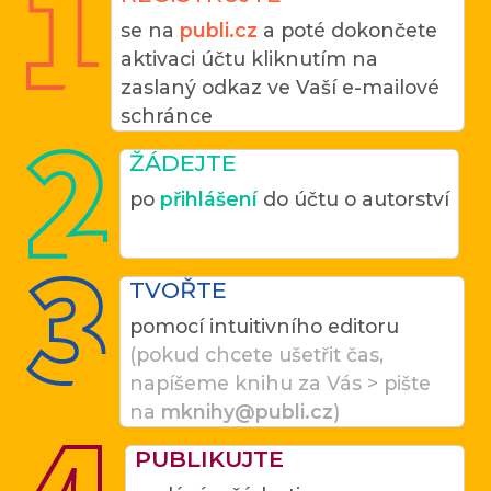
se na
publi.cz
a poté dokončete
aktivaci účtu kliknutím na
zaslaný odkaz ve Vaší e-mailové
schránce
ŽÁDEJTE
po
přihlášení
do účtu o autorství
TVOŘTE
pomocí intuitivního editoru
(pokud chcete ušetřit čas,
napíšeme knihu za Vás > pište
na
mknihy@publi.cz
)
PUBLIKUJTE