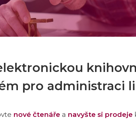
elektronickou knihov
tém pro administraci li
ovte
nové čtenáře
a
navyšte si prodeje