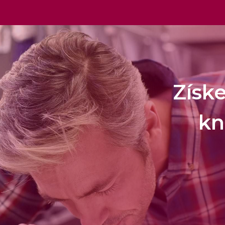
Získ
kn