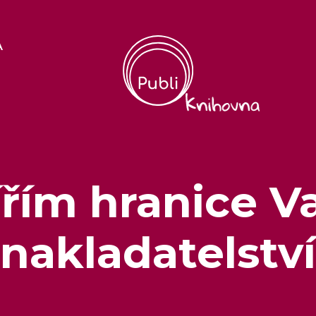
A
ířím hranice V
nakladatelství