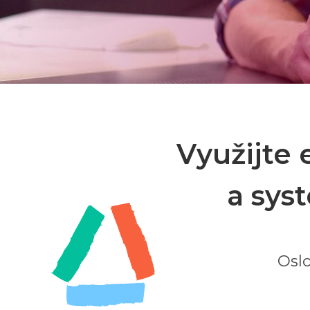
Využijte 
a sys
Osl