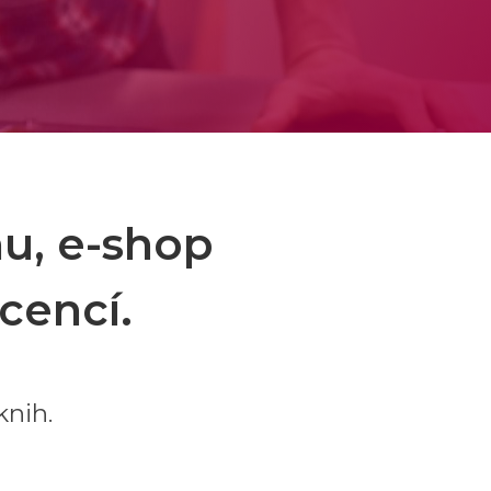
nu, e-shop
cencí.
knih.