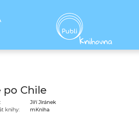
A
e po Chile
:
Jiří Jiránek
t knihy:
mKniha