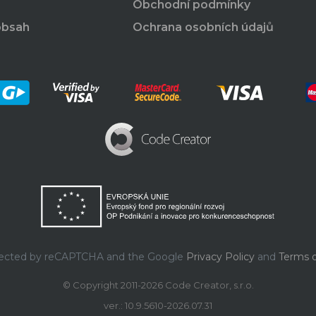
Obchodní podmínky
obsah
Ochrana osobních údajů
rotected by reCAPTCHA and the Google
Privacy Policy
and
Terms o
© Copyright 2011-2026 Code Creator, s.r.o.
ver.: 10.9.5610-2026.07.31