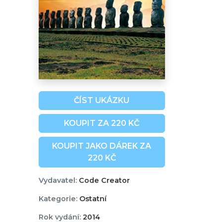
ČÍST UKÁZKU
KOUPIT ZA 220 KČ
KOUPIT JAKO DÁREK ZA
220 KČ
Vydavatel:
Code Creator
Kategorie:
Ostatní
Rok vydání:
2014