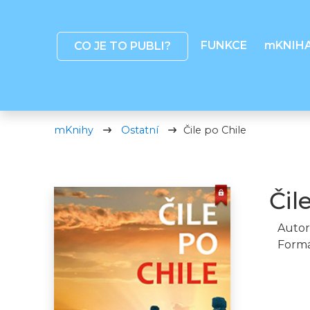
FUNKCE
mKNIH
CO JE TO PUBLI?
mKnihy
Ostatní
Čile po Chile
Čil
Autor
Formá