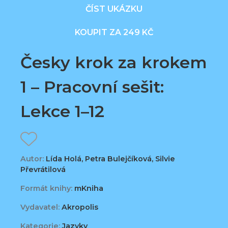
ČÍST UKÁZKU
KOUPIT ZA 249 KČ
Česky krok za krokem
1 – Pracovní sešit:
Lekce 1–12
Autor:
Lída Holá, Petra Bulejčíková, Silvie
Převrátilová
Formát knihy:
mKniha
Vydavatel:
Akropolis
Kategorie:
Jazyky