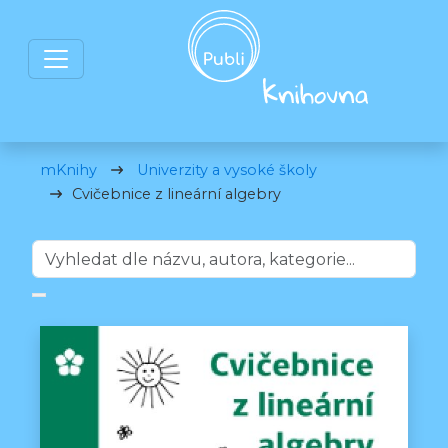
mKnihy
Univerzity a vysoké školy
Cvičebnice z lineární algebry