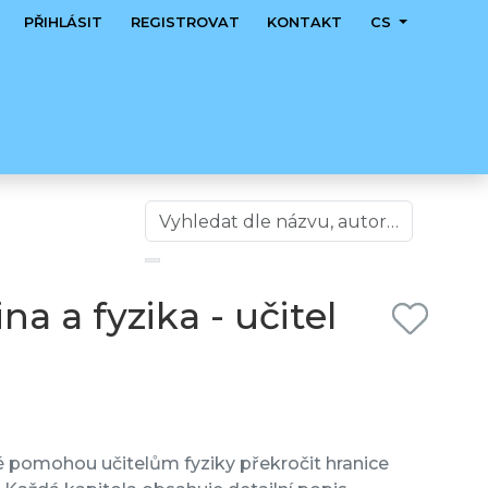
PŘIHLÁSIT
REGISTROVAT
KONTAKT
CS
na a fyzika - učitel
eré pomohou učitelům fyziky překročit hranice