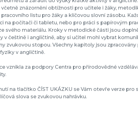
ředmětu a zařadit do výuky krátké aktivity v angličtině
y včetně znázornění obtížnosti pro učitele i žáky, met
pracovního listu pro žáky a klíčovou slovní zásobu. Kaž
ci na počítači či tabletu, nebo pro práci s papírovým pr
e svého materiálu. Kroky v metodické části jsou doplněn
 v češtině i angličtině, aby si učitel mohl vybrat komuni
ny zvukovou stopou. Všechny kapitoly jsou zpracovány 
fyziky v angličtině.
ce vznikla za podpory Centra pro přírodovědné vzděláv
ty.
nutí na tlačítko ČÍST UKÁZKU se Vám otevře verze pro st
 klíčová slova se zvukovou nahrávku.