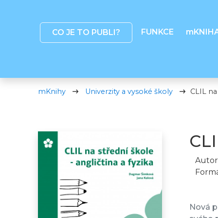
FUNKCE
mKNIH
CO JE TO PUBLI?
mKnihy
Univerzity a vysoké školy
CLIL na 
CLI
Autor
Formá
Nová pu