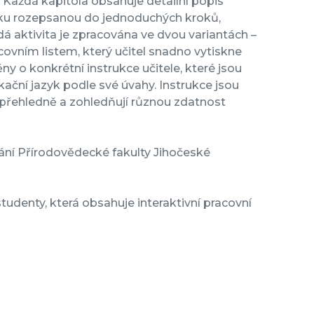
. Každá kapitola obsahuje detailní popis
odiku rozepsanou do jednoduchých kroků,
dá aktivita je zpracována ve dvou variantách –
acovním listem, který učitel snadno vytiskne
y o konkrétní instrukce učitele, které jsou
kační jazyk podle své úvahy. Instrukce jsou
přehledně a zohledňují různou zdatnost
ání Přírodovědecké fakulty Jihočeské
udenty, která obsahuje interaktivní pracovní