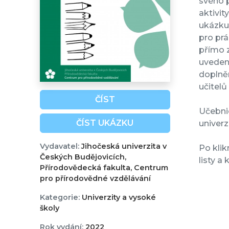
svého p
aktivit
ukázku 
pro prá
přímo z
uvedeny
doplně
učitelů 
ČÍST
Učebni
ČÍST UKÁZKU
univerzi
Vydavatel:
Jihočeská univerzita v
Po klik
Českých Budějovicích,
listy a
Přírodovědecká fakulta, Centrum
pro přírodovědné vzdělávání
Kategorie:
Univerzity a vysoké
školy
Rok vydání:
2022