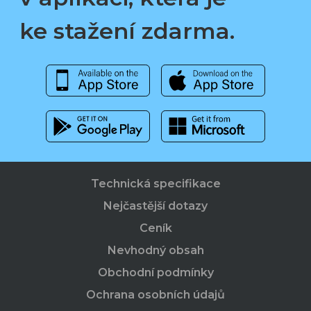
ke stažení zdarma.
Technická specifikace
Nejčastější dotazy
Ceník
Nevhodný obsah
Obchodní podmínky
Ochrana osobních údajů