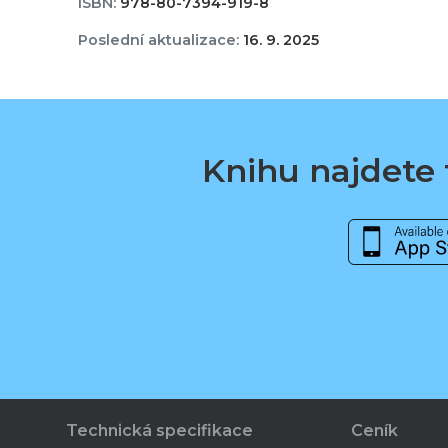
ISBN:
978-80-7394-919-8
Poslední aktualizace:
16. 9. 2025
Knihu najdete t
Technická specifikace
Ceník