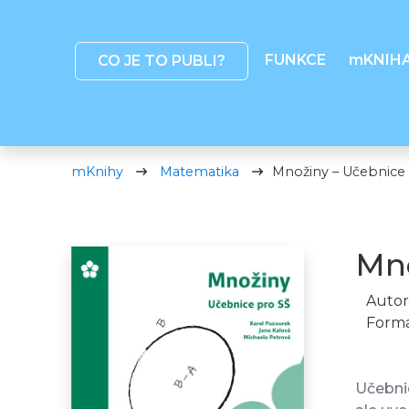
FUNKCE
mKNIH
CO JE TO PUBLI?
mKnihy
Matematika
Množiny – Učebnice
Mno
Autor
Formá
Učebnic