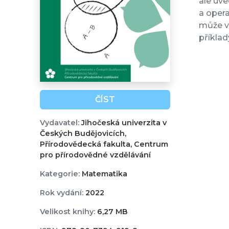
ale uve
a opera
může vy
příklad
ČÍST
Vydavatel:
Jihočeská univerzita v
Českých Budějovicích,
Přírodovědecká fakulta, Centrum
pro přírodovědné vzdělávání
Kategorie:
Matematika
Rok vydání:
2022
Velikost knihy:
6,27 MB