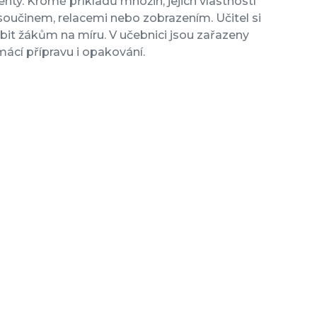
enty. Kromě příkladů množin, jejich vlastností
součinem, relacemi nebo zobrazením. Učitel si
bit žákům na míru. V učebnici jsou zařazeny
omácí přípravu i opakování.