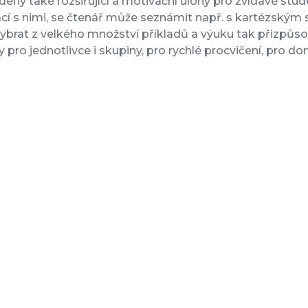
deny také rozšiřující a motivační úlohy pro zvídavé stud
cí s nimi, se čtenář může seznámit např. s kartézským 
brat z velkého množství příkladů a výuku tak přizpůso
y pro jednotlivce i skupiny, pro rychlé procvičení, pro d