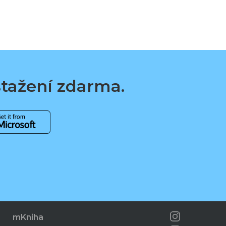
 stažení zdarma.
mKniha