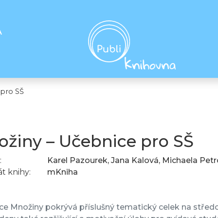
A
 pro SŠ
žiny – Učebnice pro SŠ
:
Karel Pazourek, Jana Kalová, Michaela Pet
t knihy:
mKniha
e Množiny pokrývá příslušný tematický celek na středoš