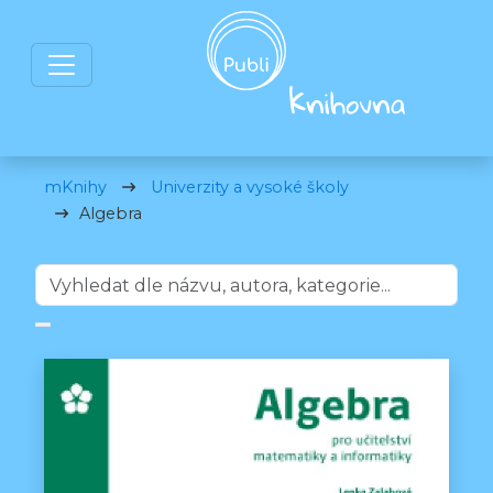
mKnihy
Univerzity a vysoké školy
Algebra