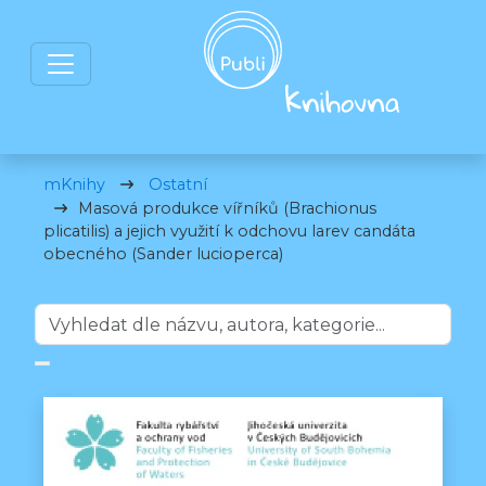
mKnihy
Ostatní
Masová produkce vířníků (Brachionus
plicatilis) a jejich využití k odchovu larev candáta
obecného (Sander lucioperca)